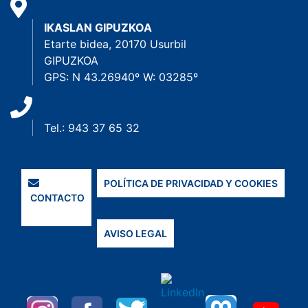
IKASLAN GIPUZKOA
Etarte bidea, 20170 Usurbil
GIPUZKOA
GPS: N 43.26940º W: 03285º
Tel.: 943 37 65 32
POLÍTICA DE PRIVACIDAD Y COOKIES
CONTACTO
AVISO LEGAL