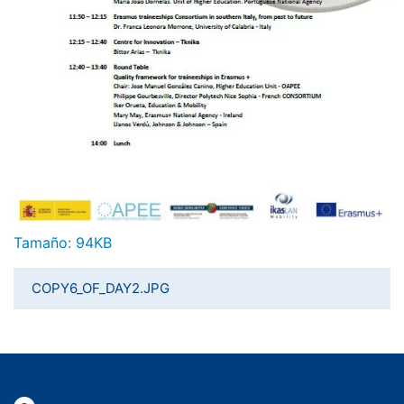
Haga clic aquí para ver la imagen a tamaño completo…
Tamaño: 94KB
COPY6_OF_DAY2.JPG