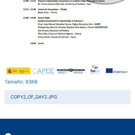
Haga clic aquí para ver la imagen a tamaño completo…
Tamaño: 93KB
COPY2_OF_DAY2.JPG