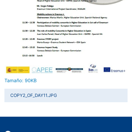
Haga clic aquí para ver la imagen a tamaño completo…
Tamaño: 90KB
COPY2_OF_DAY11.JPG