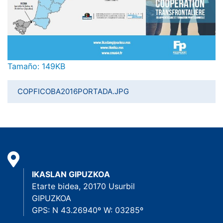
Haga clic aquí para ver la imagen a tamaño completo…
Tamaño: 149KB
COPFICOBA2016PORTADA.JPG
IKASLAN GIPUZKOA
Etarte bidea, 20170 Usurbil
GIPUZKOA
GPS: N 43.26940º W: 03285º