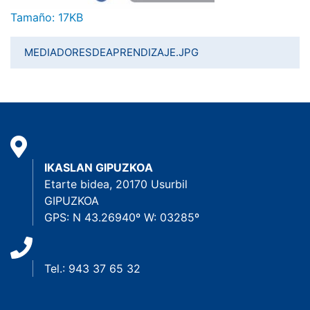
Haga clic aquí para ver la imagen a tamaño completo…
Tamaño: 17KB
MEDIADORESDEAPRENDIZAJE.JPG
IKASLAN GIPUZKOA
Etarte bidea, 20170 Usurbil
GIPUZKOA
GPS: N 43.26940º W: 03285º
Tel.: 943 37 65 32