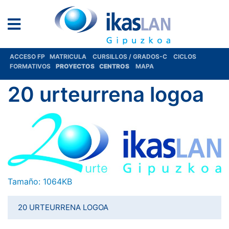
ACCESO FP
MATRICULA
CURSILLOS / GRADOS-C
CICLOS
FORMATIVOS
PROYECTOS
CENTROS
MAPA
20 urteurrena logoa
Haga clic aquí para ver la imagen a tamaño completo…
Tamaño: 1064KB
20 URTEURRENA LOGOA