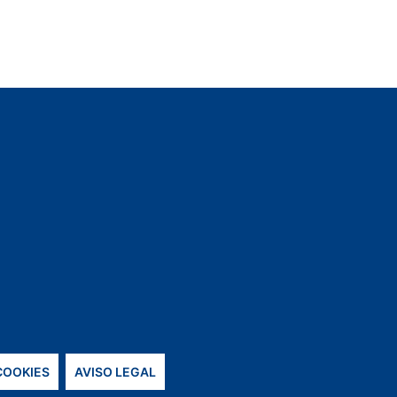
ompleto…
 COOKIES
AVISO LEGAL