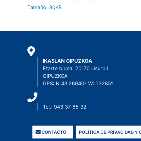
Haga clic aquí para ver la imagen a tamaño c
Tamaño: 30KB
IKASLAN GIPUZKOA
Etarte bidea, 20170 Usurbil
GIPUZKOA
GPS: N 43.26940º W: 03285º
Tel.: 943 37 65 32
CONTACTO
POLÍTICA DE PRIVACIDAD Y