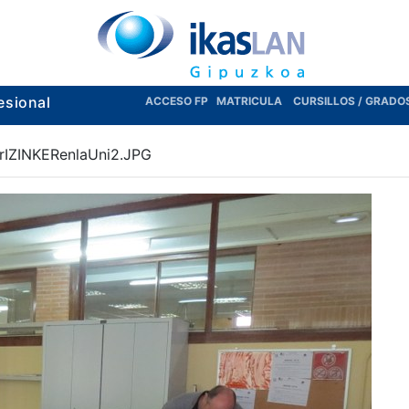
esional
ACCESO FP
MATRICULA
CURSILLOS / GRADO
IZINKERenlaUni2.JPG