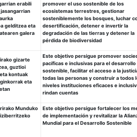
rrian erabili
promover el uso sostenible de los
 jasangarrian
ecosistemas terrestres, gestionar
aurka
sosteniblemente los bosques, luchar co
a gelditzea eta
desertificación, detener e invertir la
tatearen galera
degradación de las tierras y detener la
pérdida de biodiversidad
Este objetivo persigue promover soci
irako gizarte
pacíficas e inclusivas para el desarrollo
ea, guztioi
sostenible, facilitar el acceso a la justic
 eta kontuak
todas las personas y construir a todos 
ginkorrak eta
niveles instituciones eficaces e inclusi
ietan
rindan cuentas
rrirako Munduko
Este objetivo persigue fortalecer los m
iziberritzeko
de implementación y revitalizar la Alian
Mundial para el Desarrollo Sostenible