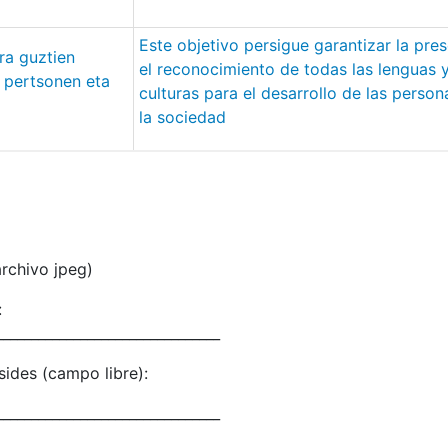
Este objetivo persigue garantizar la pre
ra guztien
el reconocimiento de todas las lenguas 
u pertsonen eta
culturas para el desarrollo de las person
la sociedad
archivo jpeg)
:
________________________________
ides (campo libre):
________________________________