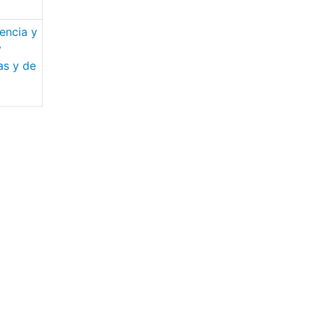
sencia y
y
as y de