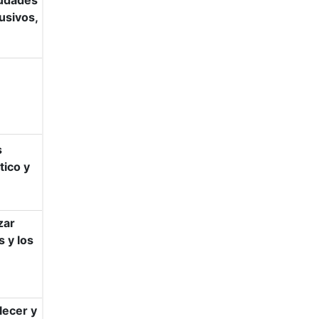
iudades
usivos,
s
tico y
zar
 y los
lecer y