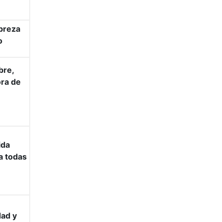
obreza
o
bre,
ora de
ida
a todas
dad y