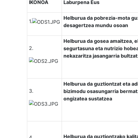
IKONOA
Laburpena Eus
Helburua da pobrezia-mota gu
1.
desagertzea mundu osoan
Helburua da gosea amaitzea, el
2.
segurtasuna eta nutrizio hobea
nekazaritza jasangarria bultza
Helburua da guztiontzat eta ad
3.
bizimodu osasungarria bermat
ongizatea sustatzea
Helburua da guztiontzako kali
4.