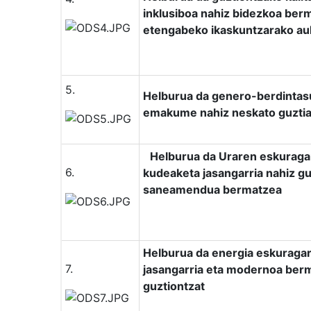
inklusiboa nahiz bidezkoa ber
etengabeko ikaskuntzarako au
5.
Helburua da genero-berdintasu
emakume nahiz neskato guztia
Helburua da Uraren eskuragar
6.
kudeaketa jasangarria nahiz g
saneamendua bermatzea
Helburua da energia eskuragarri
7.
jasangarria eta modernoa ber
guztiontzat