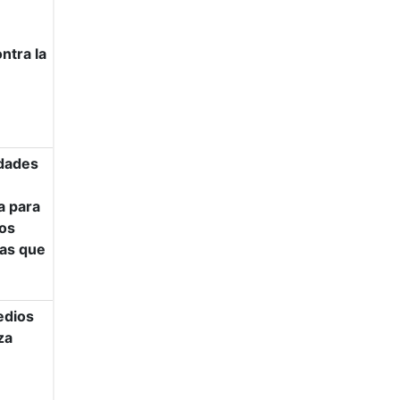
ntra la
edades
ia para
los
vas que
edios
za