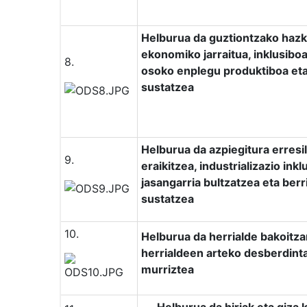
Helburua da guztiontzako haz
ekonomiko jarraitua, inklusiboa
8.
osoko enplegu produktiboa eta
sustatzea
Helburua da azpiegitura erresi
9.
eraikitzea, industrializazio inkl
jasangarria bultzatzea eta ber
sustatzea
10.
Helburua da herrialde bakoitz
herrialdeen arteko desberdint
murriztea