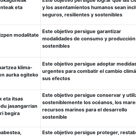
 kokaguneak
Este objetivo persigue lograr que las c
enteak eta
y los asentamientos humanos sean incl
seguros, resilientes y sostenibles
Este objetivo persigue garantizar
izpen modalitate
modalidades de consumo y producción
sostenibles
Este objetivo persigue adoptar medida
hartzea klima-
urgentes para combatir el cambio climá
en aurka egiteko
sus efectos
Este objetivo persigue conservar y utili
 eta itsas
sosteniblemente los océanos, los mares
du jasangarrian
recursos marinos para el desarrollo
ri begira
sostenible
babestea,
Este objetivo persigue proteger, restab