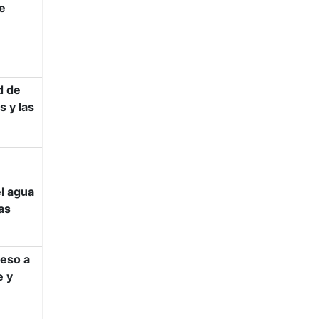
e
d de
 y las
el agua
as
ceso a
e y