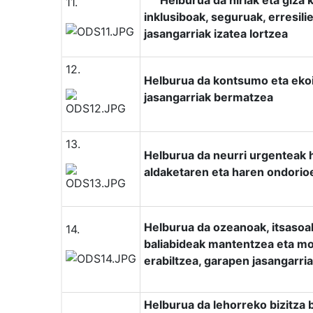
Helburua da hiriak eta giza
11.
inklusiboak, seguruak, erresili
jasangarriak izatea lortzea
12.
Helburua da kontsumo eta eko
jasangarriak bermatzea
13.
Helburua da neurri urgenteak 
aldaketaren eta haren ondorio
Helburua da ozeanoak, itsasoak
14.
baliabideak mantentzea eta mo
erabiltzea, garapen jasangarria
Helburua da lehorreko bizitza 