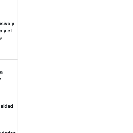
sivo y
o y el
s
la
y
ualdad