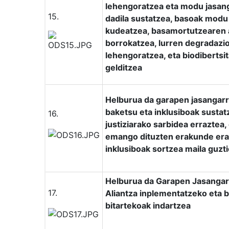
lehengoratzea eta modu jasanga
15.
dadila sustatzea, basoak modu
kudeatzea, basamortutzearen 
borrokatzea, lurren degradazio
lehengoratzea, eta biodibertsi
gelditzea
Helburua da garapen jasangarr
baketsu eta inklusiboak sustatz
16.
justiziarako sarbidea erraztea,
emango dituzten erakunde era
inklusiboak sortzea maila guzt
Helburua da Garapen Jasanga
17.
Aliantza inplementatzeko eta b
bitartekoak indartzea