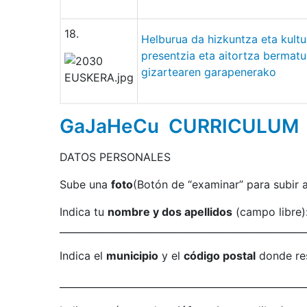
18.
Helburua da hizkuntza eta kultu
presentzia eta aitortza bermat
gizartearen garapenerako
GaJaHeCu CURRICULUM
DATOS PERSONALES
Sube una
foto
(Botón de “examinar” para subir 
Indica tu
nombre y dos apellidos
(campo libre)
___________________________________________________
Indica el
municipio
y el
código postal
donde res
___________________________________________________