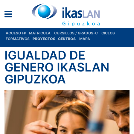
ACCESO FP
MATRICULA
CURSILLOS / GRADOS-C
CICLOS
FORMATIVOS
PROYECTOS
CENTROS
MAPA
IGUALDAD DE
GENERO IKASLAN
GIPUZKOA