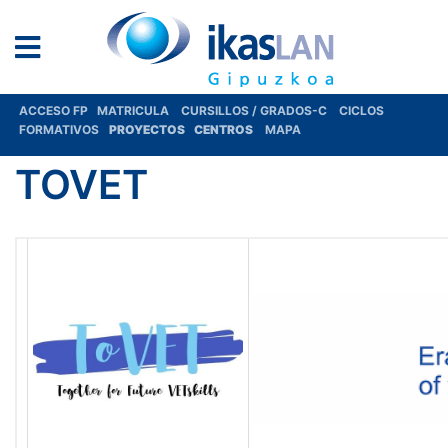
ACCESO FP
MATRICULA
CURSILLOS / GRADOS-C
CICLOS
FORMATIVOS
PROYECTOS
CENTROS
MAPA
TOVET