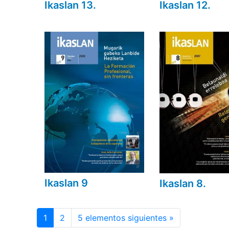
Ikaslan 13.
Ikaslan 12.
Ikaslan 9
Ikaslan 8.
1
2
5 elementos siguientes »