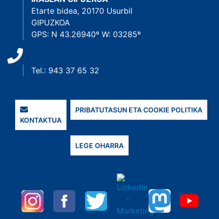
Etarte bidea, 20170 Usurbil
GIPUZKOA
GPS: N 43.26940º W: 03285º
Tel.: 943 37 65 32
PRIBATUTASUN ETA COOKIE POLITIKA
KONTAKTUA
LEGE OHARRA