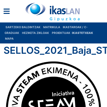
SARTZEKO BALDINTZAK
MATRIKULA
IKASTAROAK / C-
GRADUAK
HEZIKETA ZIKLOAK
PROIEKTUAK
IKASTETXEAK
MAPA
SELLOS_2021_Baja_S