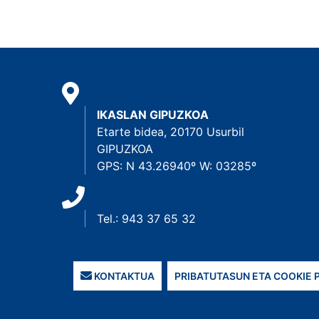
IKASLAN GIPUZKOA
Etarte bidea, 20170 Usurbil
GIPUZKOA
GPS: N 43.26940º W: 03285º
Tel.: 943 37 65 32
KONTAKTUA
PRIBATUTASUN ETA COOKIE 