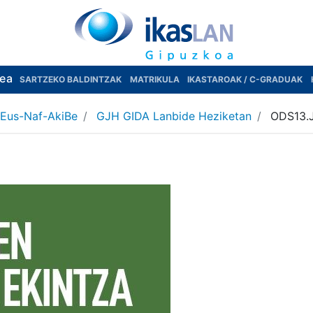
rea
SARTZEKO BALDINTZAK
MATRIKULA
IKASTAROAK / C-GRADUAK
 Eus-Naf-AkiBe
GJH GIDA Lanbide Heziketan
ODS13.