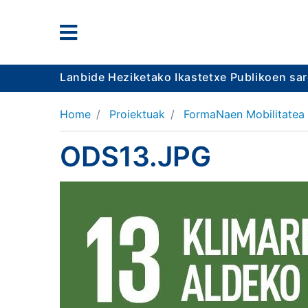
Lanbide Heziketako Ikastetxe Publikoen sa
Home
Proiektuak
FormaNaen Mobilitatea
ODS13.JPG