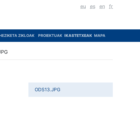
eu
es
en
fr
HEZIKETA ZIKLOAK
PROIEKTUAK
IKASTETXEAK
MAPA
JPG
ODS13.JPG