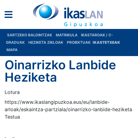
SARTZEKO BALDINTZAK
MATRIKULA
IKASTAROAK / C-
GRADUAK
HEZIKETA ZIKLOAK
PROIEKTUAK
IKASTETXEAK
MAPA
Oinarrizko Lanbide
Heziketa
Lotura
https://www.ikaslangipuzkoa.eus/eu/lanbide-
arloak/eskaintza-partziala/oinarrizko-lanbide-heziketa
Testua