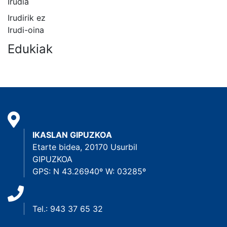
Irudia
Irudirik ez
Irudi-oina
Edukiak
IKASLAN GIPUZKOA
Etarte bidea, 20170 Usurbil
GIPUZKOA
GPS: N 43.26940º W: 03285º
Tel.: 943 37 65 32