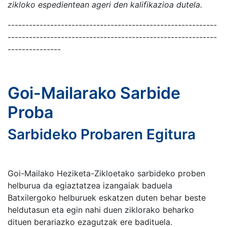
zikloko espedientean ageri den kalifikazioa dutela.
-----------------------------------------------------------
-----------------------------------------------------------
---------------
Goi-Mailarako Sarbide
Proba
Sarbideko Probaren Egitura
Goi-Mailako Heziketa-Zikloetako sarbideko proben
helburua da egiaztatzea izangaiak baduela
Batxilergoko helburuek eskatzen duten behar beste
heldutasun eta egin nahi duen ziklorako beharko
dituen berariazko ezagutzak ere badituela.