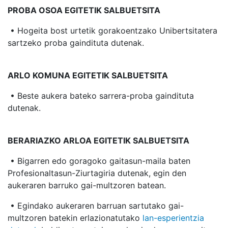
PROBA OSOA EGITETIK SALBUETSITA
• Hogeita bost urtetik gorakoentzako Unibertsitatera
sartzeko proba gaindituta dutenak.
ARLO KOMUNA EGITETIK SALBUETSITA
• Beste aukera bateko sarrera-proba gaindituta
dutenak.
BERARIAZKO ARLOA EGITETIK SALBUETSITA
• Bigarren edo goragoko gaitasun-maila baten
Profesionaltasun-Ziurtagiria dutenak, egin den
aukeraren barruko gai-multzoren batean.
• Egindako aukeraren barruan sartutako gai-
multzoren batekin erlazionatutako
lan-esperientzia