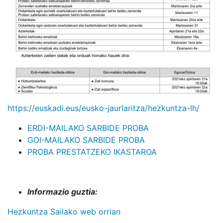
https://
euskadi.eus/eusko-jaurlari
tza/hezkuntza-lh/
ERDI-MAILAKO SARBIDE PROBA
GOI-MAILAKO SARBIDE PROBA
PROBA PRESTATZEKO IKASTAROA
Informazio guztia:
Hezkuntza Sailako web orrian