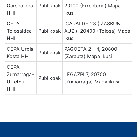
Oarsoaldea
Publikoak
20100 (Errenteria)
Mapa
HHI
ikusi
CEPA
IGARALDE 23 (IZASKUN
Tolosaldea
Publikoak
AUZ.), 20400 (Tolosa)
Mapa
HHI
ikusi
CEPA Urola
PAGOETA 2 - 4, 20800
Publikoak
Kosta HHI
(Zarautz)
Mapa ikusi
CEPA
Zumarraga-
LEGAZPI 7, 20700
Publikoak
Urretxu
(Zumarraga)
Mapa ikusi
HHI