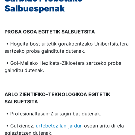
Salbuespenak
PROBA OSOA EGITETIK SALBUETSITA
• Hogeita bost urtetik gorakoentzako Unibertsitatera
sartzeko proba gaindituta dutenak.
• Goi-Mailako Heziketa-Zikloetara sartzeko proba
gainditu dutenak.
ARLO ZIENTIFIKO-TEKNOLOGIKOA EGITETIK
SALBUETSITA
• Profesionaltasun-Ziurtagiri bat dutenak.
• Gutxienez,
urtebetez lan-jardun
osoan aritu direla
egiaztatzen dutenak.