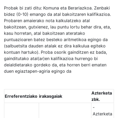
Probak bi zati ditu: Komuna eta Berariazkoa. Zenbaki
bidez (0-10) emango da atal bakoitzaren kalifikazioa.
Probaren amaierako nota kalkulatzeko atal
bakoitzean, gutxienez, lau puntu lortu behar dira, eta,
kasu horretan, atal bakoitzean ateratako
puntuazioaren batez besteko aritmetikoa egingo da
(salbuetsita dauden atalak ez dira kalkulua egiteko
kontuan hartuko). Proba osorik gainditzen ez bada,
gainditutako atal(ar)en kalifikazioa hurrengo bi
deialdietarako gordeko da, eta horren berri ematen
duen egiaztapen-agiria egingo da
Azterketa
Erreferentziako
irakasgaiak
zbk.
-
Azterketa