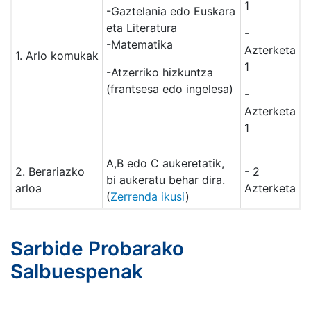
1
-Gaztelania edo Euskara
eta Literatura
-
-Matematika
Azterketa
1. Arlo komukak
1
-Atzerriko hizkuntza
(frantsesa edo ingelesa)
-
Azterketa
1
A,B edo C aukeretatik,
2. Berariazko
- 2
bi aukeratu behar dira.
arloa
Azterketa
(
Zerrenda ikusi
)
Sarbide Probarako
Salbuespenak