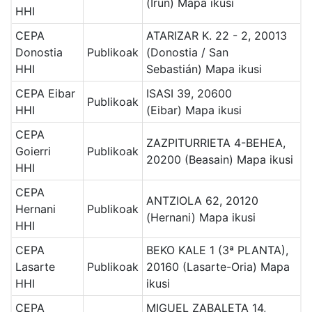
(Irun)
Mapa ikusi
HHI
CEPA
ATARIZAR K. 22 - 2, 20013
Donostia
Publikoak
(Donostia / San
HHI
Sebastián)
Mapa ikusi
CEPA Eibar
ISASI 39, 20600
Publikoak
HHI
(Eibar)
Mapa ikusi
CEPA
ZAZPITURRIETA 4-BEHEA,
Goierri
Publikoak
20200 (Beasain)
Mapa ikusi
HHI
CEPA
ANTZIOLA 62, 20120
Hernani
Publikoak
(Hernani)
Mapa ikusi
HHI
CEPA
BEKO KALE 1 (3ª PLANTA),
Lasarte
Publikoak
20160 (Lasarte-Oria)
Mapa
HHI
ikusi
CEPA
MIGUEL ZABALETA 14,