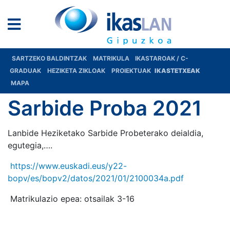
SARTZEKO BALDINTZAK
MATRIKULA
IKASTAROAK / C-
GRADUAK
HEZIKETA ZIKLOAK
PROIEKTUAK
IKASTETXEAK
MAPA
Sarbide Proba 2021
Lanbide Heziketako Sarbide Probeterako deialdia,
egutegia,….
https://www.euskadi.eus/y22-
bopv/es/bopv2/datos/2021/01/2100034a.pdf
Matrikulazio epea: otsailak 3-16