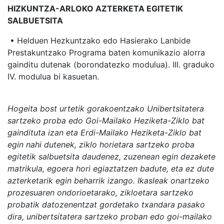
HIZKUNTZA-ARLOKO AZTERKETA EGITETIK
SALBUETSITA
• Helduen Hezkuntzako edo Hasierako Lanbide
Prestakuntzako Programa baten komunikazio alorra
gainditu dutenak (borondatezko modulua). III. graduko
IV. modulua bi kasuetan.
Hogeita bost urtetik gorakoentzako Unibertsitatera
sartzeko proba edo Goi-Mailako Heziketa-Ziklo bat
gaindituta izan eta Erdi-Mailako Heziketa-Ziklo bat
egin nahi dutenek, ziklo horietara sartzeko proba
egitetik salbuetsita daudenez, zuzenean egin dezakete
matrikula, egoera hori egiaztatzen badute, eta ez dute
azterketarik egin beharrik izango. Ikasleak onartzeko
prozesuaren ondorioetarako, zikloetara sartzeko
probatik datozenentzat gordetako txandara pasako
dira, unibertsitatera sartzeko proban edo goi-mailako