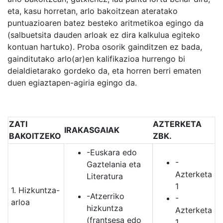
eta, kasu horretan, arlo bakoitzean ateratako
puntuazioaren batez besteko aritmetikoa egingo da
(salbuetsita dauden arloak ez dira kalkulua egiteko
kontuan hartuko). Proba osorik gainditzen ez bada,
gainditutako arlo(ar)en kalifikazioa hurrengo bi
deialdietarako gordeko da, eta horren berri ematen
duen egiaztapen-agiria egingo da.
ZATI
AZTERKETA
IRAKASGAIAK
BAKOITZEKO
ZBK.
-Euskara edo
-
Gaztelania eta
Azterketa
Literatura
1
1. Hizkuntza-
-Atzerriko
-
arloa
hizkuntza
Azterketa
(frantsesa edo
1