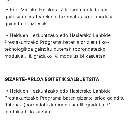
• Erdi-Mailako Heziketa-Zikloaren titulu baten
gaitasun-unitatearekin erlazionatutako bi modulu
gainditu dituztenak.
• Helduen Hezkuntzako edo Hasierako Lanbide
Prestakuntzako Programa baten alor zientifiko-
teknologikoa gainditu dutenak (borondatezko
modulua). III. graduko IV. modulua bi kasuetan.
GIZARTE-ARLOA EGITETIK SALBUETSITA
• Helduen Hezkuntzako edo Hasierako Lanbide
Prestakuntzako Programa baten gizarte-arloa gainditu
dutenak (borondatezko modulua) III. graduko IV.
modulua bi kasuetan.