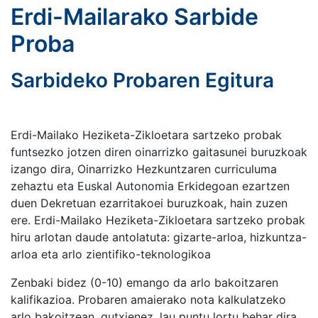
Erdi-Mailarako Sarbide
Proba
Sarbideko Probaren Egitura
Erdi-Mailako Heziketa-Zikloetara sartzeko probak
funtsezko jotzen diren oinarrizko gaitasunei buruzkoak
izango dira, Oinarrizko Hezkuntzaren curriculuma
zehaztu eta Euskal Autonomia Erkidegoan ezartzen
duen Dekretuan ezarritakoei buruzkoak, hain zuzen
ere. Erdi-Mailako Heziketa-Zikloetara sartzeko probak
hiru arlotan daude antolatuta: gizarte-arloa, hizkuntza-
arloa eta arlo zientifiko-teknologikoa
Zenbaki bidez (0-10) emango da arlo bakoitzaren
kalifikazioa. Probaren amaierako nota kalkulatzeko
arlo bakoitzean, gutxienez, lau puntu lortu behar dira,