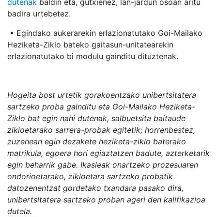
dutenak
baldin eta, gutxienez, lan-jardun osoan aritu
badira urtebetez.
• Egindako aukerarekin erlazionatutako Goi-Mailako
Heziketa-Ziklo bateko gaitasun-unitatearekin
erlazionatutako bi modulu gainditu dituztenak.
Hogeita bost urtetik gorakoentzako unibertsitatera
sartzeko proba gainditu eta Goi-Mailako Heziketa-
Ziklo bat egin nahi dutenak, salbuetsita baitaude
zikloetarako sarrera-probak egitetik; horrenbestez,
zuzenean egin dezakete heziketa-ziklo baterako
matrikula, egoera hori egiaztatzen badute, azterketarik
egin beharrik gabe. Ikasleak onartzeko prozesuaren
ondorioetarako, zikloetara sartzeko probatik
datozenentzat gordetako txandara pasako dira,
unibertsitatera sartzeko proban ageri den kalifikazioa
dutela.