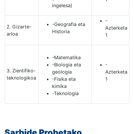
ingelesa)
-
-Geografia eta
2. Gizarte-
Azterketa
Historia
arloa
1
-Matematika
-Biologia eta
-
3. Zientifiko-
geologia
Azterketa
teknologikoa
-Fisika eta
1
kimika
-Teknologia
Sarbide Probetako