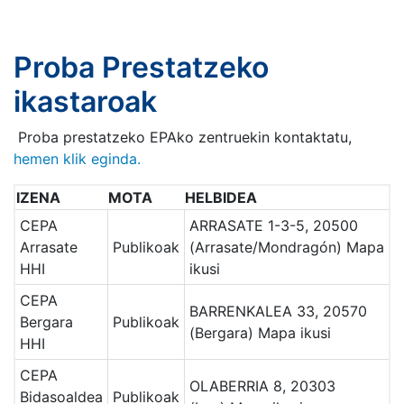
Proba Prestatzeko
ikastaroak
Proba prestatzeko EPAko zentruekin kontaktatu,
hemen klik eginda.
IZENA
MOTA
HELBIDEA
CEPA
ARRASATE 1-3-5, 20500
Arrasate
Publikoak
(Arrasate/Mondragón)
Mapa
HHI
ikusi
CEPA
BARRENKALEA 33, 20570
Bergara
Publikoak
(Bergara)
Mapa ikusi
HHI
CEPA
OLABERRIA 8, 20303
Bidasoaldea
Publikoak