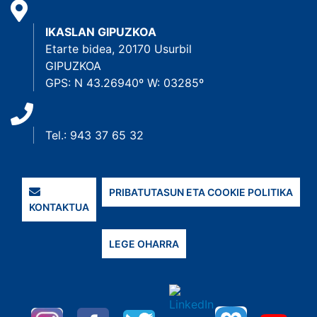
IKASLAN GIPUZKOA
Etarte bidea, 20170 Usurbil
GIPUZKOA
GPS: N 43.26940º W: 03285º
Tel.: 943 37 65 32
PRIBATUTASUN ETA COOKIE POLITIKA
KONTAKTUA
LEGE OHARRA