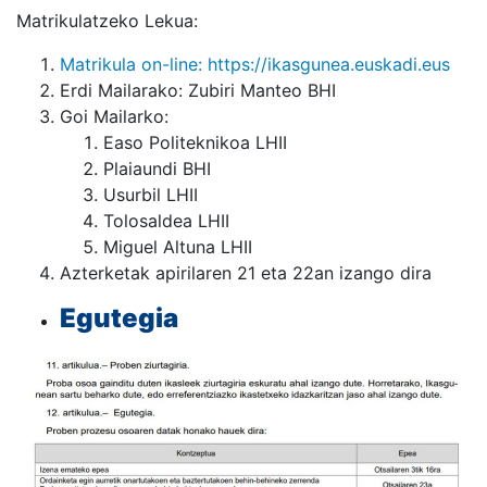
Matrikulatzeko Lekua:
Matrikula on-line: https://ikasgunea.euskadi.eus
Erdi Mailarako: Zubiri Manteo BHI
Goi Mailarko:
Easo Politeknikoa LHII
Plaiaundi BHI
Usurbil LHII
Tolosaldea LHII
Miguel Altuna LHII
Azterketak apirilaren 21 eta 22an izango dira
Egutegia