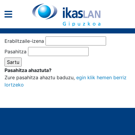
Erabiltzaile-izena
Pasahitza
Pasahitza ahaztuta?
Zure pasahitza ahaztu baduzu,
egin klik hemen berriz
lortzeko