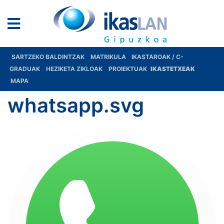
SARTZEKO BALDINTZAK
MATRIKULA
IKASTAROAK / C-
GRADUAK
HEZIKETA ZIKLOAK
PROIEKTUAK
IKASTETXEAK
MAPA
whatsapp.svg