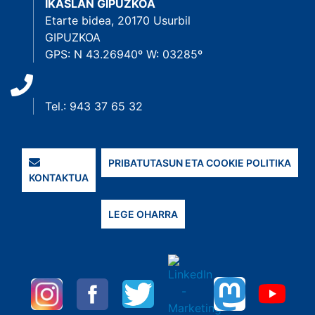
IKASLAN GIPUZKOA
Etarte bidea, 20170 Usurbil
GIPUZKOA
GPS: N 43.26940º W: 03285º
Tel.: 943 37 65 32
PRIBATUTASUN ETA COOKIE POLITIKA
KONTAKTUA
LEGE OHARRA