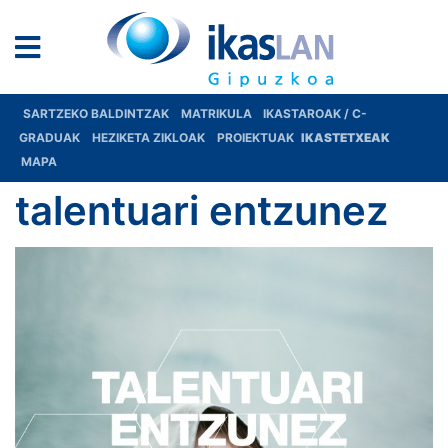
SARTZEKO BALDINTZAK
MATRIKULA
IKASTAROAK / C-
GRADUAK
HEZIKETA ZIKLOAK
PROIEKTUAK
IKASTETXEAK
MAPA
talentuari entzunez