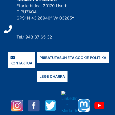
Etarte bidea, 20170 Usurbil
GIPUZKOA
GPS: N 43.26940º W: 03285º
Tel.: 943 37 65 32
PRIBATUTASUN ETA COOKIE POLITIKA
KONTAKTUA
LEGE OHARRA