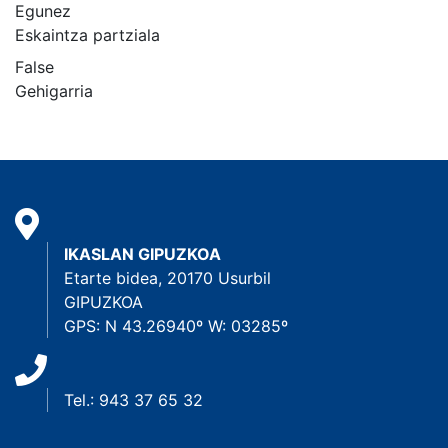
Egunez
Eskaintza partziala
False
Gehigarria
IKASLAN GIPUZKOA
Etarte bidea, 20170 Usurbil
GIPUZKOA
GPS: N 43.26940º W: 03285º
Tel.: 943 37 65 32