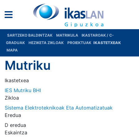
SARTZEKO BALDINTZAK
MATRIKULA
IKASTAROAK / C-
GRADUAK
HEZIKETA ZIKLOAK
PROIEKTUAK
IKASTETXEAK
MAPA
Mutriku
Ikastetxea
IES Mutriku BHI
Zikloa
Sistema Elektroteknikoak Eta Automatizatuak
Eredua
D eredua
Eskaintza