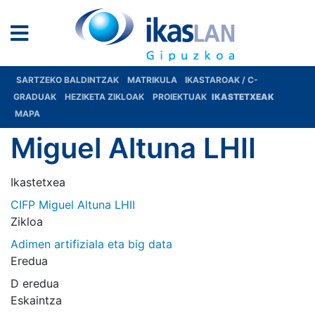
SARTZEKO BALDINTZAK
MATRIKULA
IKASTAROAK / C-
GRADUAK
HEZIKETA ZIKLOAK
PROIEKTUAK
IKASTETXEAK
MAPA
Miguel Altuna LHII
Ikastetxea
CIFP Miguel Altuna LHII
Zikloa
Adimen artifiziala eta big data
Eredua
D eredua
Eskaintza