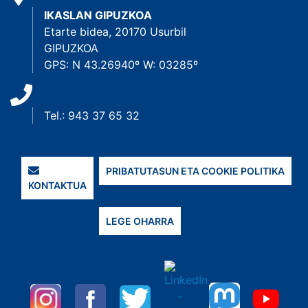
IKASLAN GIPUZKOA
Etarte bidea, 20170 Usurbil
GIPUZKOA
GPS: N 43.26940º W: 03285º
Tel.: 943 37 65 32
PRIBATUTASUN ETA COOKIE POLITIKA
KONTAKTUA
LEGE OHARRA