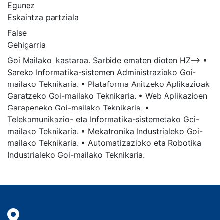
Egunez
Eskaintza partziala
False
Gehigarria
Goi Mailako Ikastaroa. Sarbide ematen dioten HZ--> •
Sareko Informatika-sistemen Administrazioko Goi-
mailako Teknikaria. • Plataforma Anitzeko Aplikazioak
Garatzeko Goi-mailako Teknikaria. • Web Aplikazioen
Garapeneko Goi-mailako Teknikaria. •
Telekomunikazio- eta Informatika-sistemetako Goi-
mailako Teknikaria. • Mekatronika Industrialeko Goi-
mailako Teknikaria. • Automatizazioko eta Robotika
Industrialeko Goi-mailako Teknikaria.