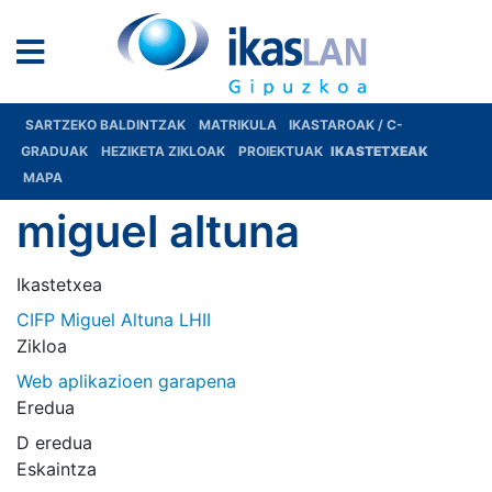
SARTZEKO BALDINTZAK
MATRIKULA
IKASTAROAK / C-
GRADUAK
HEZIKETA ZIKLOAK
PROIEKTUAK
IKASTETXEAK
MAPA
miguel altuna
Ikastetxea
CIFP Miguel Altuna LHII
Zikloa
Web aplikazioen garapena
Eredua
D eredua
Eskaintza