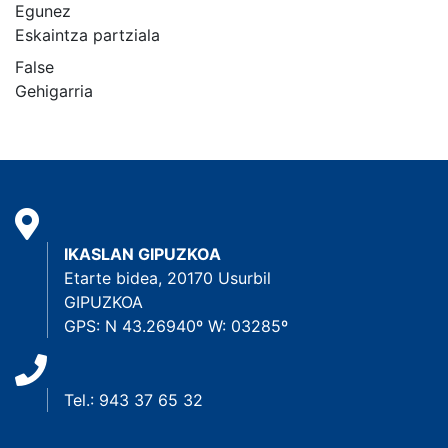
Egunez
Eskaintza partziala
False
Gehigarria
IKASLAN GIPUZKOA
Etarte bidea, 20170 Usurbil
GIPUZKOA
GPS: N 43.26940º W: 03285º
Tel.: 943 37 65 32