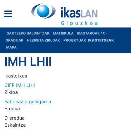
SARTZEKO BALDINTZAK
MATRIKULA
IKASTAROAK / C-
GRADUAK
HEZIKETA ZIKLOAK
PROIEKTUAK
IKASTETXEAK
MAPA
IMH LHII
Ikastetxea
CIFP IMH LHII
Zikloa
Fabrikazio gehigarria
Eredua
D eredua
Eskaintza