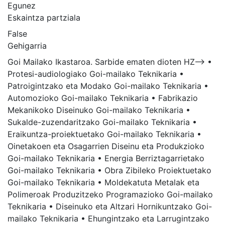
Egunez
Eskaintza partziala
False
Gehigarria
Goi Mailako Ikastaroa. Sarbide ematen dioten HZ--> •
Protesi-audiologiako Goi-mailako Teknikaria •
Patroigintzako eta Modako Goi-mailako Teknikaria •
Automozioko Goi-mailako Teknikaria • Fabrikazio
Mekanikoko Diseinuko Goi-mailako Teknikaria •
Sukalde-zuzendaritzako Goi-mailako Teknikaria •
Eraikuntza-proiektuetako Goi-mailako Teknikaria •
Oinetakoen eta Osagarrien Diseinu eta Produkzioko
Goi-mailako Teknikaria • Energia Berriztagarrietako
Goi-mailako Teknikaria • Obra Zibileko Proiektuetako
Goi-mailako Teknikaria • Moldekatuta Metalak eta
Polimeroak Produzitzeko Programazioko Goi-mailako
Teknikaria • Diseinuko eta Altzari Hornikuntzako Goi-
mailako Teknikaria • Ehungintzako eta Larrugintzako