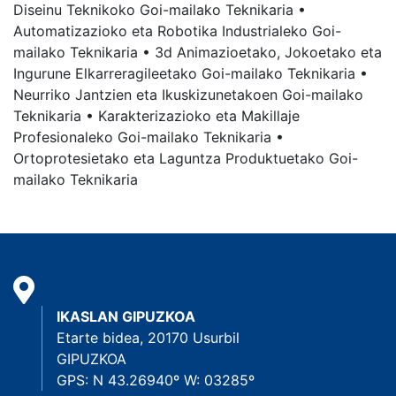
Diseinu Teknikoko Goi-mailako Teknikaria •
Automatizazioko eta Robotika Industrialeko Goi-
mailako Teknikaria • 3d Animazioetako, Jokoetako eta
Ingurune Elkarreragileetako Goi-mailako Teknikaria •
Neurriko Jantzien eta Ikuskizunetakoen Goi-mailako
Teknikaria • Karakterizazioko eta Makillaje
Profesionaleko Goi-mailako Teknikaria •
Ortoprotesietako eta Laguntza Produktuetako Goi-
mailako Teknikaria
IKASLAN GIPUZKOA
Etarte bidea, 20170 Usurbil
GIPUZKOA
GPS: N 43.26940º W: 03285º