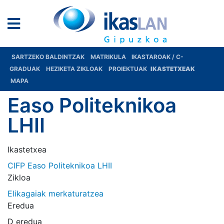
SARTZEKO BALDINTZAK
MATRIKULA
IKASTAROAK / C-
GRADUAK
HEZIKETA ZIKLOAK
PROIEKTUAK
IKASTETXEAK
MAPA
Easo Politeknikoa
LHII
Ikastetxea
CIFP Easo Politeknikoa LHII
Zikloa
Elikagaiak merkaturatzea
Eredua
D eredua