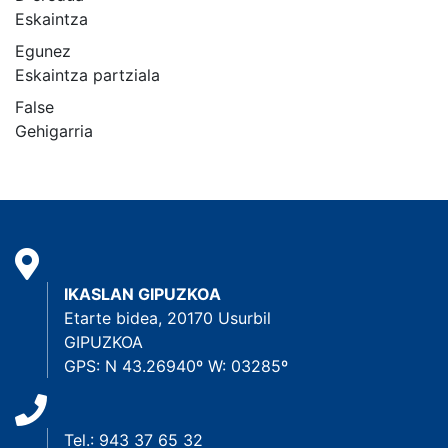
Eskaintza
Egunez
Eskaintza partziala
False
Gehigarria
IKASLAN GIPUZKOA
Etarte bidea, 20170 Usurbil
GIPUZKOA
GPS: N 43.26940º W: 03285º
Tel.: 943 37 65 32