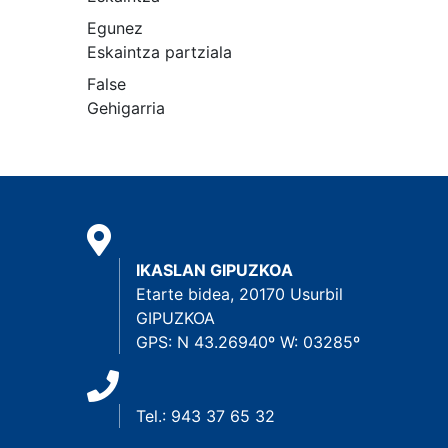
Egunez
Eskaintza partziala
False
Gehigarria
IKASLAN GIPUZKOA
Etarte bidea, 20170 Usurbil
GIPUZKOA
GPS: N 43.26940º W: 03285º
Tel.: 943 37 65 32