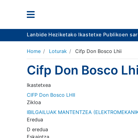
Lanbide Heziketako Ikastetxe Publikoen sa
Home
Loturak
Cifp Don Bosco Lhii
Cifp Don Bosco Lhi
Ikastetxea
CIFP Don Bosco LHII
Zikloa
IBILGAILUAK MANTENTZEA (ELEKTROMEKANI
Eredua
D eredua
Eskaintza