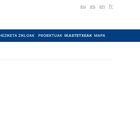
eu
es
en
fr
HEZIKETA ZIKLOAK
PROIEKTUAK
IKASTETXEAK
MAPA