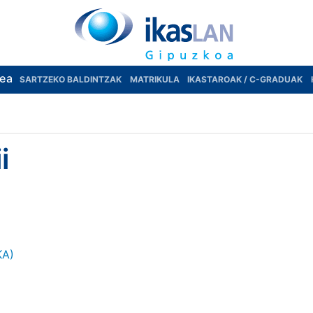
rea
SARTZEKO BALDINTZAK
MATRIKULA
IKASTAROAK / C-GRADUAK
i
KA)