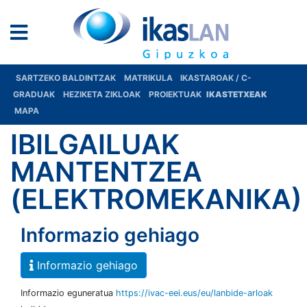
SARTZEKO BALDINTZAK
MATRIKULA
IKASTAROAK / C-
GRADUAK
HEZIKETA ZIKLOAK
PROIEKTUAK
IKASTETXEAK
MAPA
IBILGAILUAK
MANTENTZEA
(ELEKTROMEKANIKA)
Informazio gehiago
Informazio gehiago
Informazio eguneratua
https://ivac-eei.eus/eu/lanbide-arloak