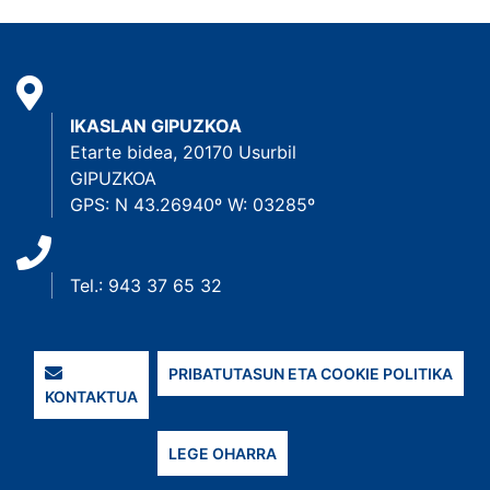
IKASLAN GIPUZKOA
Etarte bidea, 20170 Usurbil
GIPUZKOA
GPS: N 43.26940º W: 03285º
Tel.: 943 37 65 32
PRIBATUTASUN ETA COOKIE POLITIKA
KONTAKTUA
LEGE OHARRA