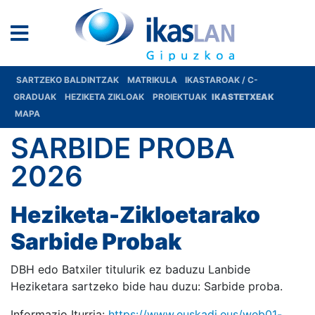
SARTZEKO BALDINTZAK
MATRIKULA
IKASTAROAK / C-
GRADUAK
HEZIKETA ZIKLOAK
PROIEKTUAK
IKASTETXEAK
MAPA
SARBIDE PROBA
2026
Heziketa-Zikloetarako
Sarbide Probak
DBH edo Batxiler titulurik ez baduzu Lanbide
Heziketara sartzeko bide hau duzu: Sarbide proba.
Informazio Iturria:
https://www.euskadi.eus/web01-