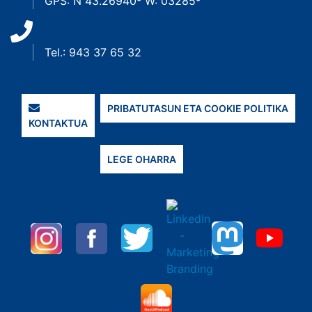
GPS: N 43.26940º W: 03285º
Tel.: 943 37 65 32
PRIBATUTASUN ETA COOKIE POLITIKA
KONTAKTUA
LEGE OHARRA