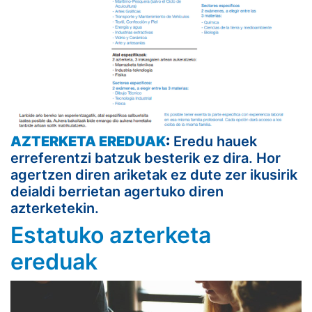
AZTERKETA EREDUAK
:
Eredu hauek
erreferentzi batzuk besterik ez dira. Hor
agertzen diren ariketak ez dute zer ikusirik
deialdi berrietan agertuko diren
azterketekin.
Estatuko azterketa
ereduak