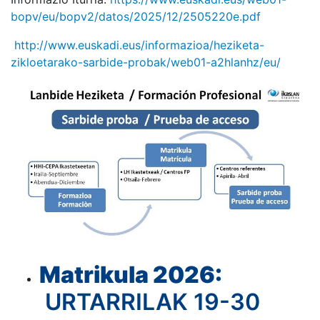
bopv/eu/bopv2/datos/2025/12/2505220e.pdf
http://www.euskadi.eus/informazioa/heziketa-
zikloetarako-sarbide-probak/web01-a2hlanhz/eu/
Matrikula 2026:
URTARRILAK 19-30