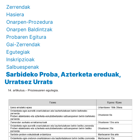
Zerrendak
Hasiera
Onarpen-Prozedura
Onarpen Baldintzak
Probaren Egitura
Gai-Zerrendak
Egutegiak
Inskripzioak
Salbuespenak
Sarbideko Proba, Azterketa ereduak,
Urratsez Urrats