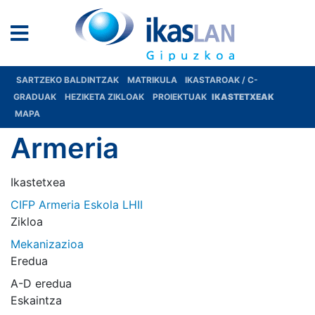
SARTZEKO BALDINTZAK
MATRIKULA
IKASTAROAK / C-
GRADUAK
HEZIKETA ZIKLOAK
PROIEKTUAK
IKASTETXEAK
MAPA
Armeria
Ikastetxea
CIFP Armeria Eskola LHII
Zikloa
Mekanizazioa
Eredua
A-D eredua
Eskaintza