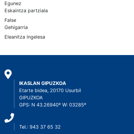
Egunez
Eskaintza partziala
False
Gehigarria
Eleanitza ingelesa
IKASLAN GIPUZKOA
Etarte bidea, 20170 Usurbil
GIPUZKOA
GPS: N 43.26940º W: 03285º
Tel.: 943 37 65 32