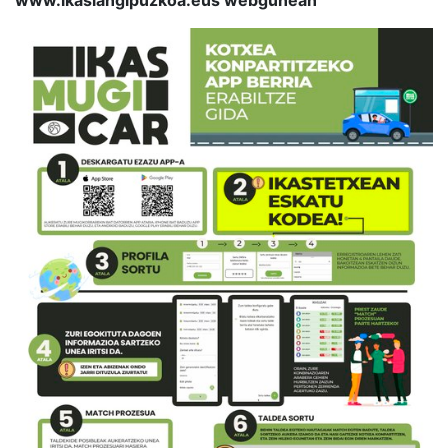
www.ikaslangipuzkoa.eus webgunean