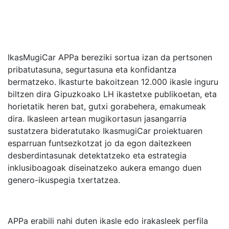
IkasMugiCar APPa bereziki sortua izan da pertsonen
pribatutasuna, segurtasuna eta konfidantza
bermatzeko. Ikasturte bakoitzean 12.000 ikasle inguru
biltzen dira Gipuzkoako LH ikastetxe publikoetan, eta
horietatik heren bat, gutxi gorabehera, emakumeak
dira. Ikasleen artean mugikortasun jasangarria
sustatzera bideratutako IkasmugiCar proiektuaren
esparruan funtsezkotzat jo da egon daitezkeen
desberdintasunak detektatzeko eta estrategia
inklusiboagoak diseinatzeko aukera emango duen
genero-ikuspegia txertatzea.
APPa erabili nahi duten ikasle edo irakasleek perfila