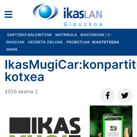
SARTZEKO BALDINTZAK
MATRIKULA
IKASTAROAK / C-
GRADUAK
HEZIKETA ZIKLOAK
PROIEKTUAK
IKASTETXEAK
MAPA
IkasMugiCar:konparti
kotxea
2026
ekaina
2