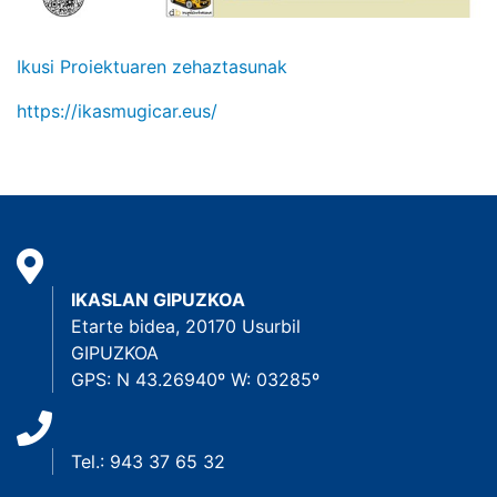
Ikusi Proiektuaren zehaztasunak
https://ikasmugicar.eus/
IKASLAN GIPUZKOA
Etarte bidea, 20170 Usurbil
GIPUZKOA
GPS: N 43.26940º W: 03285º
Tel.: 943 37 65 32