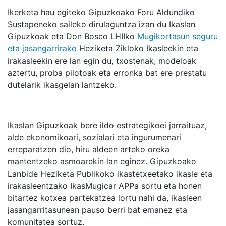
Ikerketa hau egiteko Gipuzkoako Foru Aldundiko
Sustapeneko saileko dirulaguntza izan du Ikaslan
Gipuzkoak eta Don Bosco LHIIko
Mugikortasun seguru
eta jasangarrirako
Heziketa Zikloko Ikasleekin eta
irakasleekin ere lan egin du, txostenak, modeloak
aztertu, proba pilotoak eta erronka bat ere prestatu
dutelarik ikasgelan lantzeko.
Ikaslan Gipuzkoak bere ildo estrategikoei jarraituaz,
alde ekonomikoari, sozialari eta ingurumenari
erreparatzen dio, hiru aldeen arteko oreka
mantentzeko asmoarekin lan eginez. Gipuzkoako
Lanbide Heziketa Publikoko ikastetxeetako ikasle eta
irakasleentzako IkasMugicar APPa sortu eta honen
bitartez kotxea partekatzea lortu nahi da, ikasleen
jasangarritasunean pauso berri bat emanez eta
komunitatea sortuz.