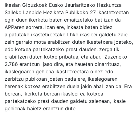
Ikaslan Gipuzkoak Eusko Jaurlaritzako Hezkuntza
Saileko Lanbide Heziketa Publikoko 27 ikastetxeetan
egin duen ikerketa baten emaitzetako bat izan da
APParen sorrera. Izan ere, inkesta baten bidez
aipatutako ikastetxeetako Lhko ikasleei galdetu zaie
zein garraio mota erabiltzen duten ikastetxera joateko,
edo kotxea partekatzeko prest dauden, zergaitik
erabiltzen duten kotxe pribatua, eta abar. Zuzeneko
2.786 erantzun jaso dira, eta hauetan oinarrituaz,
ikaslegoaren gehiena ikastetxeetara oinez edo
zerbitzu pubikoan joaten bada ere, ikaslegoaren
herenak kotxea erabiltzen duela jakin ahal izan da. Era
berean, ikerketa berean ikasleei ea kotxea
partekatzeko prest dauden galdetu zaienean, ikasle
gehienak baietz erantzun dute.