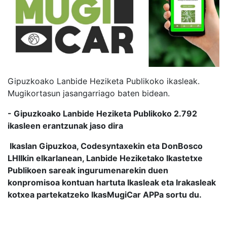
Gipuzkoako Lanbide Heziketa Publikoko ikasleak.
Mugikortasun jasangarriago baten bidean.
- Gipuzkoako Lanbide Heziketa Publikoko 2.792
ikasleen erantzunak jaso dira
Ikaslan Gipuzkoa, Codesyntaxekin eta DonBosco
LHIIkin elkarlanean, Lanbide Heziketako Ikastetxe
Publikoen sareak ingurumenarekin duen
konpromisoa kontuan hartuta Ikasleak eta Irakasleak
kotxea partekatzeko IkasMugiCar APPa sortu du.