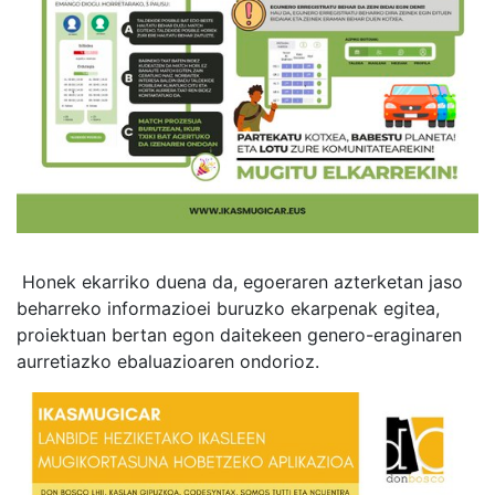
Honek ekarriko duena da, egoeraren azterketan jaso
beharreko informazioei buruzko ekarpenak egitea,
proiektuan bertan egon daitekeen genero-eraginaren
aurretiazko ebaluazioaren ondorioz.