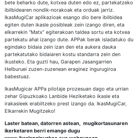
bete beharko dute, kotxea duten edo ez, partekatzeko
ibilbidearen nondik-norakoak eta orduak jarriz.
IkasMugiCar aplikazioak esango dio bere ibilbidea
egiten duten ikasle posibleak zein izango diren, eta
elkarrekin “Matx” egiterakoan taldea sortu eta kotxea
partekatu ahal izango dute. APPak berak isladatuko du
egindako bidaia zein izan den eta aukera dauka
partekatutako bidaiaren kostu standarra zein den
ikusteko. Eta guzti hau, Garapen Jasangarrien
Helburuei zuzen-zuzenean eraginez ingurugiroa
babestuaz.
IkasMugicar APPa pilotaje prozesuan dago eta urrian
zehar Gipuzkoako Lanbide Heziketako ikasle eta
irakasleek erabiltzeko prest izango da. IkasMugiCar,
Elkarrekin Mugitzeko!
Laster batean, datorren astean, mugikortasunaren
ikerketaren berri emango dugu