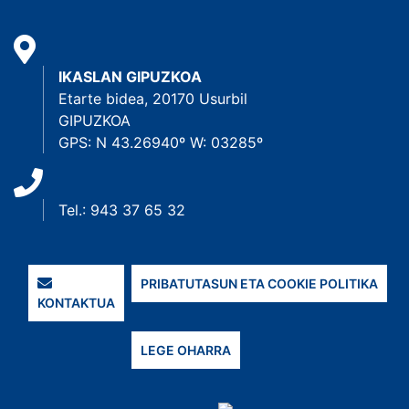
IKASLAN GIPUZKOA
Etarte bidea, 20170 Usurbil
GIPUZKOA
GPS: N 43.26940º W: 03285º
Tel.: 943 37 65 32
PRIBATUTASUN ETA COOKIE POLITIKA
KONTAKTUA
LEGE OHARRA