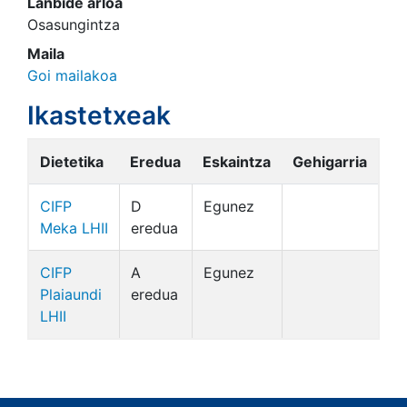
Lanbide arloa
Osasungintza
Maila
Goi mailakoa
Ikastetxeak
Dietetika
Eredua
Eskaintza
Gehigarria
CIFP
D
Egunez
Meka LHII
eredua
CIFP
A
Egunez
Plaiaundi
eredua
LHII