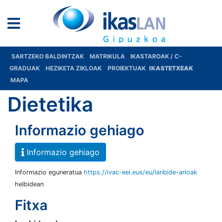
SARTZEKO BALDINTZAK
MATRIKULA
IKASTAROAK / C-
GRADUAK
HEZIKETA ZIKLOAK
PROIEKTUAK
IKASTETXEAK
MAPA
Dietetika
Informazio gehiago
Informazio gehiago
Informazio eguneratua
https://ivac-eei.eus/eu/lanbide-arloak
helbidean
Fitxa