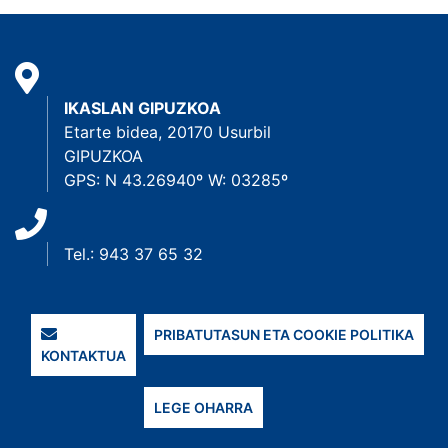
IKASLAN GIPUZKOA
Etarte bidea, 20170 Usurbil
GIPUZKOA
GPS: N 43.26940º W: 03285º
Tel.: 943 37 65 32
PRIBATUTASUN ETA COOKIE POLITIKA
KONTAKTUA
LEGE OHARRA