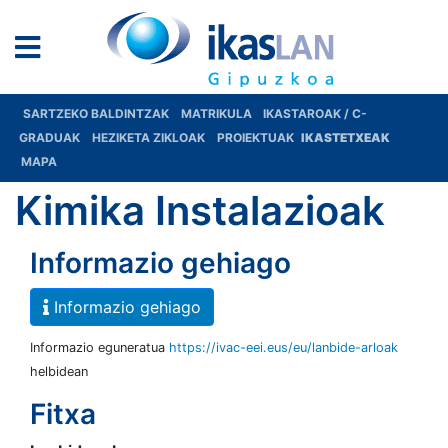
SARTZEKO BALDINTZAK
MATRIKULA
IKASTAROAK / C-
GRADUAK
HEZIKETA ZIKLOAK
PROIEKTUAK
IKASTETXEAK
MAPA
Kimika Instalazioak
Informazio gehiago
Informazio gehiago
Informazio eguneratua
https://ivac-eei.eus/eu/lanbide-arloak
helbidean
Fitxa