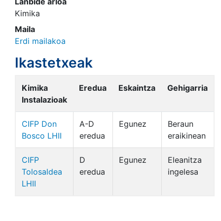
Lanbide arloa
Kimika
Maila
Erdi mailakoa
Ikastetxeak
Kimika
Eredua
Eskaintza
Gehigarria
Instalazioak
CIFP Don
A-D
Egunez
Beraun
Bosco LHII
eredua
eraikinean
CIFP
D
Egunez
Eleanitza
Tolosaldea
eredua
ingelesa
LHII