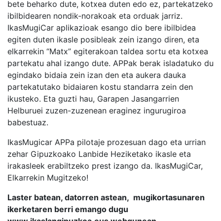
bete beharko dute, kotxea duten edo ez, partekatzeko
ibilbidearen nondik-norakoak eta orduak jarriz.
IkasMugiCar aplikazioak esango dio bere ibilbidea
egiten duten ikasle posibleak zein izango diren, eta
elkarrekin “Matx” egiterakoan taldea sortu eta kotxea
partekatu ahal izango dute. APPak berak isladatuko du
egindako bidaia zein izan den eta aukera dauka
partekatutako bidaiaren kostu standarra zein den
ikusteko. Eta guzti hau, Garapen Jasangarrien
Helburuei zuzen-zuzenean eraginez ingurugiroa
babestuaz.
IkasMugicar APPa pilotaje prozesuan dago eta urrian
zehar Gipuzkoako Lanbide Heziketako ikasle eta
irakasleek erabiltzeko prest izango da. IkasMugiCar,
Elkarrekin Mugitzeko!
Laster batean, datorren astean, mugikortasunaren
ikerketaren berri emango dugu