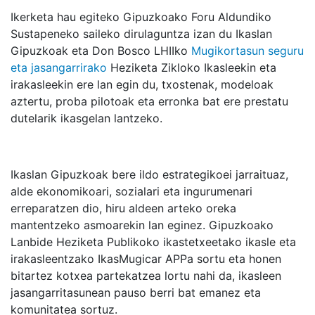
Ikerketa hau egiteko Gipuzkoako Foru Aldundiko
Sustapeneko saileko dirulaguntza izan du Ikaslan
Gipuzkoak eta Don Bosco LHIIko
Mugikortasun seguru
eta jasangarrirako
Heziketa Zikloko Ikasleekin eta
irakasleekin ere lan egin du, txostenak, modeloak
aztertu, proba pilotoak eta erronka bat ere prestatu
dutelarik ikasgelan lantzeko.
Ikaslan Gipuzkoak bere ildo estrategikoei jarraituaz,
alde ekonomikoari, sozialari eta ingurumenari
erreparatzen dio, hiru aldeen arteko oreka
mantentzeko asmoarekin lan eginez. Gipuzkoako
Lanbide Heziketa Publikoko ikastetxeetako ikasle eta
irakasleentzako IkasMugicar APPa sortu eta honen
bitartez kotxea partekatzea lortu nahi da, ikasleen
jasangarritasunean pauso berri bat emanez eta
komunitatea sortuz.