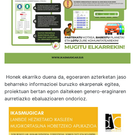
Honek ekarriko duena da, egoeraren azterketan jaso
beharreko informazioei buruzko ekarpenak egitea,
proiektuan bertan egon daitekeen genero-eraginaren
aurretiazko ebaluazioaren ondorioz.