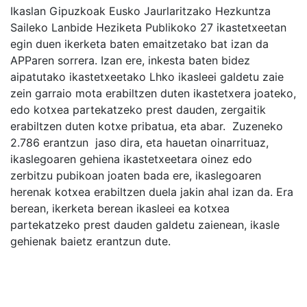
Ikaslan Gipuzkoak Eusko Jaurlaritzako Hezkuntza
Saileko Lanbide Heziketa Publikoko 27 ikastetxeetan
egin duen ikerketa baten emaitzetako bat izan da
APParen sorrera. Izan ere, inkesta baten bidez
aipatutako ikastetxeetako Lhko ikasleei galdetu zaie
zein garraio mota erabiltzen duten ikastetxera joateko,
edo kotxea partekatzeko prest dauden, zergaitik
erabiltzen duten kotxe pribatua, eta abar. Zuzeneko
2.786 erantzun jaso dira, eta hauetan oinarrituaz,
ikaslegoaren gehiena ikastetxeetara oinez edo
zerbitzu pubikoan joaten bada ere, ikaslegoaren
herenak kotxea erabiltzen duela jakin ahal izan da. Era
berean, ikerketa berean ikasleei ea kotxea
partekatzeko prest dauden galdetu zaienean, ikasle
gehienak baietz erantzun dute.