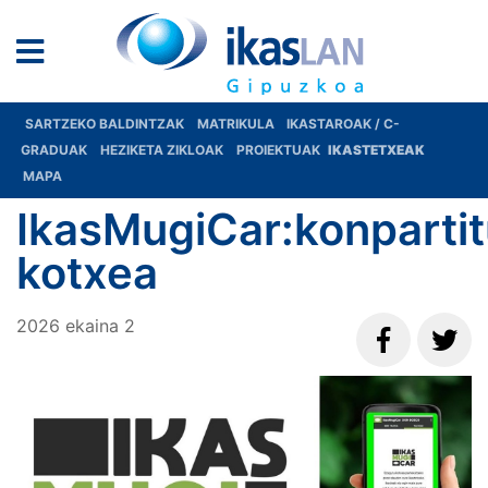
SARTZEKO BALDINTZAK
MATRIKULA
IKASTAROAK / C-
GRADUAK
HEZIKETA ZIKLOAK
PROIEKTUAK
IKASTETXEAK
MAPA
IkasMugiCar:konparti
kotxea
2026
ekaina
2