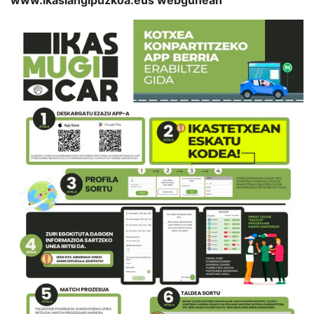
www.ikaslangipuzkoa.eus webgunean