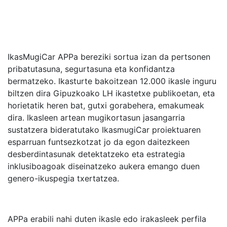
IkasMugiCar APPa bereziki sortua izan da pertsonen
pribatutasuna, segurtasuna eta konfidantza
bermatzeko. Ikasturte bakoitzean 12.000 ikasle inguru
biltzen dira Gipuzkoako LH ikastetxe publikoetan, eta
horietatik heren bat, gutxi gorabehera, emakumeak
dira. Ikasleen artean mugikortasun jasangarria
sustatzera bideratutako IkasmugiCar proiektuaren
esparruan funtsezkotzat jo da egon daitezkeen
desberdintasunak detektatzeko eta estrategia
inklusiboagoak diseinatzeko aukera emango duen
genero-ikuspegia txertatzea.
APPa erabili nahi duten ikasle edo irakasleek perfila