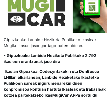
Gipuzkoako Lanbide Heziketa Publikoko ikasleak.
Mugikortasun jasangarriago baten bidean.
- Gipuzkoako Lanbide Heziketa Publikoko 2.792
ikasleen erantzunak jaso dira
Ikaslan Gipuzkoa, Codesyntaxekin eta DonBosco
LHIIkin elkarlanean, Lanbide Heziketako Ikastetxe
Publikoen sareak ingurumenarekin duen
konpromisoa kontuan hartuta Ikasleak eta Irakasleak
kotxea partekatzeko IkasMugiCar APPa sortu du.