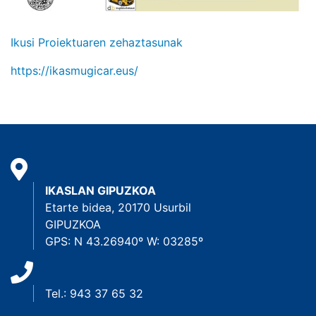
Ikusi Proiektuaren zehaztasunak
https://ikasmugicar.eus/
IKASLAN GIPUZKOA
Etarte bidea, 20170 Usurbil
GIPUZKOA
GPS: N 43.26940º W: 03285º
Tel.: 943 37 65 32