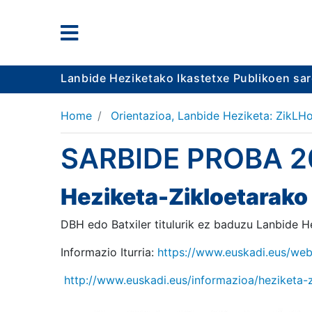
Lanbide Heziketako Ikastetxe Publikoen sa
Home
Orientazioa, Lanbide Heziketa: ZikLHo
SARBIDE PROBA 2
Heziketa-Zikloetarako
DBH edo Batxiler titulurik ez baduzu Lanbide H
Informazio Iturria:
https://www.euskadi.eus/we
http://www.euskadi.eus/informazioa/heziketa-