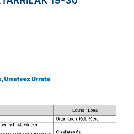
ARRILAK 19-30
, Urratsez Urrats