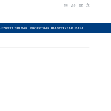
eu
es
en
fr
HEZIKETA ZIKLOAK
PROIEKTUAK
IKASTETXEAK
MAPA