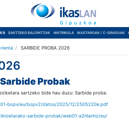
rea
SARTZEKO BALDINTZAK
MATRIKULA
IKASTAROAK / C-GRADUAK
rienta
SARBIDE PROBA 2026
026
 Sarbide Probak
eziketara sartzeko bide hau duzu: Sarbide proba.
b01-bopv/eu/bopv2/datos/2025/12/2505220e.pdf
zikloetarako-sarbide-probak/web01-a2hlanhz/eu/