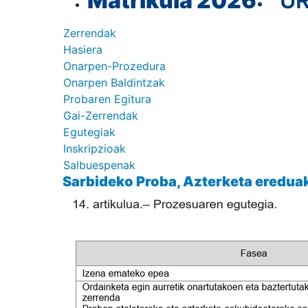
Matrikula 2026:
URT
Zerrendak
Hasiera
Onarpen-Prozedura
Onarpen Baldintzak
Probaren Egitura
Gai-Zerrendak
Egutegiak
Inskripzioak
Salbuespenak
Sarbideko Proba, Azterketa ereduak