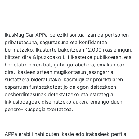
IkasMugiCar APPa bereziki sortua izan da pertsonen
pribatutasuna, segurtasuna eta konfidantza
bermatzeko. Ikasturte bakoitzean 12.000 ikasle inguru
biltzen dira Gipuzkoako LH ikastetxe publikoetan, eta
horietatik heren bat, gutxi gorabehera, emakumeak
dira. Ikasleen artean mugikortasun jasangarria
sustatzera bideratutako IkasmugiCar proiektuaren
esparruan funtsezkotzat jo da egon daitezkeen
desberdintasunak detektatzeko eta estrategia
inklusiboagoak diseinatzeko aukera emango duen
genero-ikuspegia txertatzea.
APPa erabili nahi duten ikasle edo irakasleek perfila