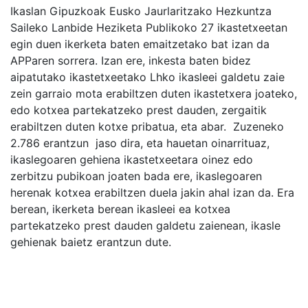
Ikaslan Gipuzkoak Eusko Jaurlaritzako Hezkuntza
Saileko Lanbide Heziketa Publikoko 27 ikastetxeetan
egin duen ikerketa baten emaitzetako bat izan da
APParen sorrera. Izan ere, inkesta baten bidez
aipatutako ikastetxeetako Lhko ikasleei galdetu zaie
zein garraio mota erabiltzen duten ikastetxera joateko,
edo kotxea partekatzeko prest dauden, zergaitik
erabiltzen duten kotxe pribatua, eta abar. Zuzeneko
2.786 erantzun jaso dira, eta hauetan oinarrituaz,
ikaslegoaren gehiena ikastetxeetara oinez edo
zerbitzu pubikoan joaten bada ere, ikaslegoaren
herenak kotxea erabiltzen duela jakin ahal izan da. Era
berean, ikerketa berean ikasleei ea kotxea
partekatzeko prest dauden galdetu zaienean, ikasle
gehienak baietz erantzun dute.