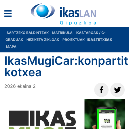
SARTZEKO BALDINTZAK
MATRIKULA
IKASTAROAK / C-
GRADUAK
HEZIKETA ZIKLOAK
PROIEKTUAK
IKASTETXEAK
MAPA
IkasMugiCar:konparti
kotxea
2026
ekaina
2