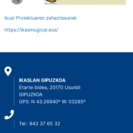
Ikusi Proiektuaren zehaztasunak
https://ikasmugicar.eus/
IKASLAN GIPUZKOA
Etarte bidea, 20170 Usurbil
GIPUZKOA
GPS: N 43.26940º W: 03285º
Tel.: 943 37 65 32