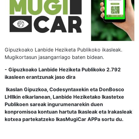
Gipuzkoako Lanbide Heziketa Publikoko ikasleak.
Mugikortasun jasangarriago baten bidean.
- Gipuzkoako Lanbide Heziketa Publikoko 2.792
ikasleen erantzunak jaso dira
Ikaslan Gipuzkoa, Codesyntaxekin eta DonBosco
LHIIkin elkarlanean, Lanbide Heziketako Ikastetxe
Publikoen sareak ingurumenarekin duen
konpromisoa kontuan hartuta Ikasleak eta Irakasleak
kotxea partekatzeko IkasMugiCar APPa sortu du.