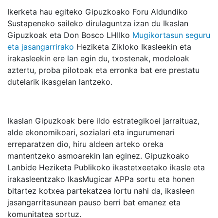
Ikerketa hau egiteko Gipuzkoako Foru Aldundiko
Sustapeneko saileko dirulaguntza izan du Ikaslan
Gipuzkoak eta Don Bosco LHIIko
Mugikortasun seguru
eta jasangarrirako
Heziketa Zikloko Ikasleekin eta
irakasleekin ere lan egin du, txostenak, modeloak
aztertu, proba pilotoak eta erronka bat ere prestatu
dutelarik ikasgelan lantzeko.
Ikaslan Gipuzkoak bere ildo estrategikoei jarraituaz,
alde ekonomikoari, sozialari eta ingurumenari
erreparatzen dio, hiru aldeen arteko oreka
mantentzeko asmoarekin lan eginez. Gipuzkoako
Lanbide Heziketa Publikoko ikastetxeetako ikasle eta
irakasleentzako IkasMugicar APPa sortu eta honen
bitartez kotxea partekatzea lortu nahi da, ikasleen
jasangarritasunean pauso berri bat emanez eta
komunitatea sortuz.