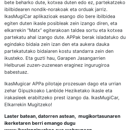
bete beharko dute, kotxea duten edo ez, partekatzeko
ibilbidearen nondik-norakoak eta orduak jarriz.
IkasMugiCar aplikazioak esango dio bere ibilbidea
egiten duten ikasle posibleak zein izango diren, eta
elkarrekin “Matx” egiterakoan taldea sortu eta kotxea
partekatu ahal izango dute. APPak berak isladatuko du
egindako bidaia zein izan den eta aukera dauka
partekatutako bidaiaren kostu standarra zein den
ikusteko. Eta guzti hau, Garapen Jasangarrien
Helburuei zuzen-zuzenean eraginez ingurugiroa
babestuaz.
IkasMugicar APPa pilotaje prozesuan dago eta urrian
zehar Gipuzkoako Lanbide Heziketako ikasle eta
irakasleek erabiltzeko prest izango da. IkasMugiCar,
Elkarrekin Mugitzeko!
Laster batean, datorren astean, mugikortasunaren
ikerketaren berri emango dugu