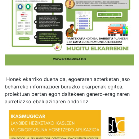
Honek ekarriko duena da, egoeraren azterketan jaso
beharreko informazioei buruzko ekarpenak egitea,
proiektuan bertan egon daitekeen genero-eraginaren
aurretiazko ebaluazioaren ondorioz.