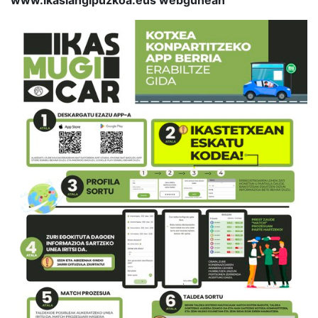
www.ikaslangipuzkoa.eus webgunean