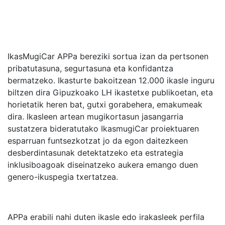
IkasMugiCar APPa bereziki sortua izan da pertsonen
pribatutasuna, segurtasuna eta konfidantza
bermatzeko. Ikasturte bakoitzean 12.000 ikasle inguru
biltzen dira Gipuzkoako LH ikastetxe publikoetan, eta
horietatik heren bat, gutxi gorabehera, emakumeak
dira. Ikasleen artean mugikortasun jasangarria
sustatzera bideratutako IkasmugiCar proiektuaren
esparruan funtsezkotzat jo da egon daitezkeen
desberdintasunak detektatzeko eta estrategia
inklusiboagoak diseinatzeko aukera emango duen
genero-ikuspegia txertatzea.
APPa erabili nahi duten ikasle edo irakasleek perfila