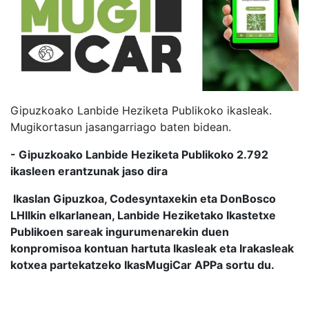
Gipuzkoako Lanbide Heziketa Publikoko ikasleak.
Mugikortasun jasangarriago baten bidean.
- Gipuzkoako Lanbide Heziketa Publikoko 2.792
ikasleen erantzunak jaso dira
Ikaslan Gipuzkoa, Codesyntaxekin eta DonBosco
LHIIkin elkarlanean, Lanbide Heziketako Ikastetxe
Publikoen sareak ingurumenarekin duen
konpromisoa kontuan hartuta Ikasleak eta Irakasleak
kotxea partekatzeko IkasMugiCar APPa sortu du.