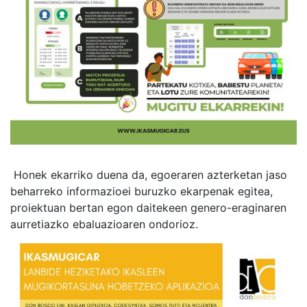
Honek ekarriko duena da, egoeraren azterketan jaso
beharreko informazioei buruzko ekarpenak egitea,
proiektuan bertan egon daitekeen genero-eraginaren
aurretiazko ebaluazioaren ondorioz.