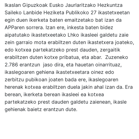
Ikaslan Gipuzkoak Eusko Jaurlaritzako Hezkuntza
Saileko Lanbide Heziketa Publikoko 27 ikastetxeetan
egin duen ikerketa baten emaitzetako bat izan da
APParen sorrera. Izan ere, inkesta baten bidez
aipatutako ikastetxeetako Lhko ikasleei galdetu zaie
zein garraio mota erabiltzen duten ikastetxera joateko,
edo kotxea partekatzeko prest dauden, zergaitik
erabiltzen duten kotxe pribatua, eta abar. Zuzeneko
2.786 erantzun jaso dira, eta hauetan oinarrituaz,
ikaslegoaren gehiena ikastetxeetara oinez edo
zerbitzu pubikoan joaten bada ere, ikaslegoaren
herenak kotxea erabiltzen duela jakin ahal izan da. Era
berean, ikerketa berean ikasleei ea kotxea
partekatzeko prest dauden galdetu zaienean, ikasle
gehienak baietz erantzun dute.