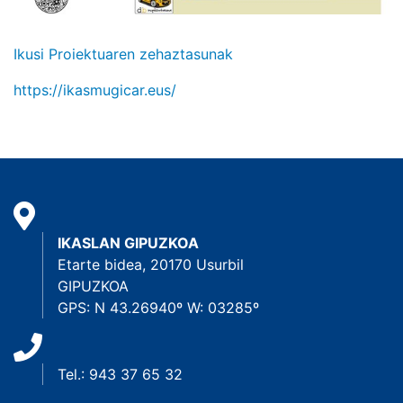
Ikusi Proiektuaren zehaztasunak
https://ikasmugicar.eus/
IKASLAN GIPUZKOA
Etarte bidea, 20170 Usurbil
GIPUZKOA
GPS: N 43.26940º W: 03285º
Tel.: 943 37 65 32