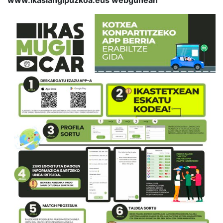
www.ikaslangipuzkoa.eus webgunean