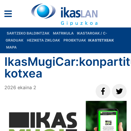
SARTZEKO BALDINTZAK
MATRIKULA
IKASTAROAK / C-
GRADUAK
HEZIKETA ZIKLOAK
PROIEKTUAK
IKASTETXEAK
MAPA
IkasMugiCar:konparti
kotxea
2026
ekaina
2