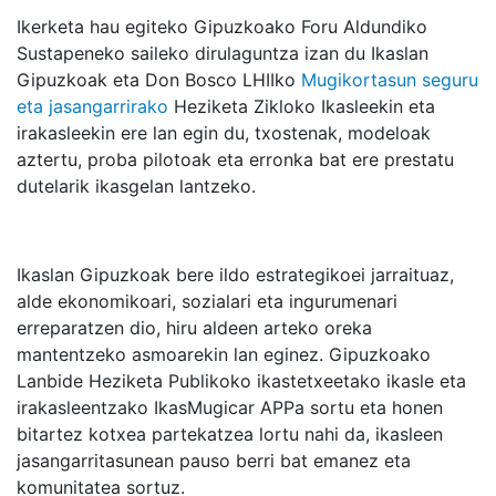
Ikerketa hau egiteko Gipuzkoako Foru Aldundiko
Sustapeneko saileko dirulaguntza izan du Ikaslan
Gipuzkoak eta Don Bosco LHIIko
Mugikortasun seguru
eta jasangarrirako
Heziketa Zikloko Ikasleekin eta
irakasleekin ere lan egin du, txostenak, modeloak
aztertu, proba pilotoak eta erronka bat ere prestatu
dutelarik ikasgelan lantzeko.
Ikaslan Gipuzkoak bere ildo estrategikoei jarraituaz,
alde ekonomikoari, sozialari eta ingurumenari
erreparatzen dio, hiru aldeen arteko oreka
mantentzeko asmoarekin lan eginez. Gipuzkoako
Lanbide Heziketa Publikoko ikastetxeetako ikasle eta
irakasleentzako IkasMugicar APPa sortu eta honen
bitartez kotxea partekatzea lortu nahi da, ikasleen
jasangarritasunean pauso berri bat emanez eta
komunitatea sortuz.