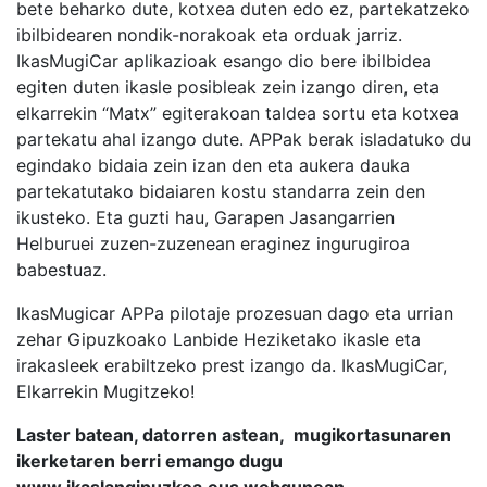
bete beharko dute, kotxea duten edo ez, partekatzeko
ibilbidearen nondik-norakoak eta orduak jarriz.
IkasMugiCar aplikazioak esango dio bere ibilbidea
egiten duten ikasle posibleak zein izango diren, eta
elkarrekin “Matx” egiterakoan taldea sortu eta kotxea
partekatu ahal izango dute. APPak berak isladatuko du
egindako bidaia zein izan den eta aukera dauka
partekatutako bidaiaren kostu standarra zein den
ikusteko. Eta guzti hau, Garapen Jasangarrien
Helburuei zuzen-zuzenean eraginez ingurugiroa
babestuaz.
IkasMugicar APPa pilotaje prozesuan dago eta urrian
zehar Gipuzkoako Lanbide Heziketako ikasle eta
irakasleek erabiltzeko prest izango da. IkasMugiCar,
Elkarrekin Mugitzeko!
Laster batean, datorren astean, mugikortasunaren
ikerketaren berri emango dugu