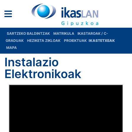
SARTZEKO BALDINTZAK
MATRIKULA
IKASTAROAK / C-
GRADUAK
HEZIKETA ZIKLOAK
PROIEKTUAK
IKASTETXEAK
MAPA
Instalazio
Elektronikoak