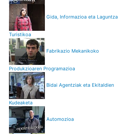
Gida, Informazioa eta Laguntza
Turistikoa
Fabrikazio Mekanikoko
Produkzioaren Programazioa
Bidai Agentziak eta Ekitaldien
Kudeaketa
Automozioa