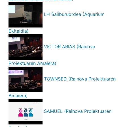
LH Sailburuordea (Aquarium
Ekitaldia)
VICTOR ARIAS (Rainova
Proiektuaren Amaiera)
TOWNSED (Rainova Proiektuaren
Amaiera)
SAMUEL (Rainova Proiektuaren