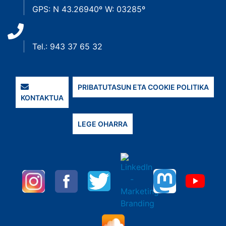
GPS: N 43.26940º W: 03285º
Tel.: 943 37 65 32
PRIBATUTASUN ETA COOKIE POLITIKA
KONTAKTUA
LEGE OHARRA