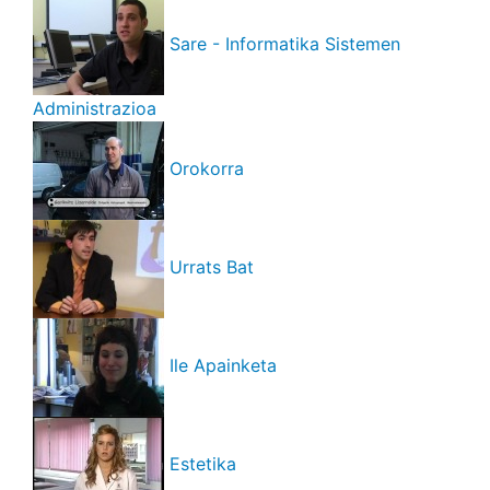
Sare - Informatika Sistemen
Administrazioa
Orokorra
Urrats Bat
Ile Apainketa
Estetika