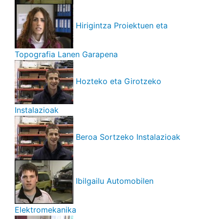
Hirigintza Proiektuen eta
Topografia Lanen Garapena
Hozteko eta Girotzeko
Instalazioak
Beroa Sortzeko Instalazioak
Ibilgailu Automobilen
Elektromekanika