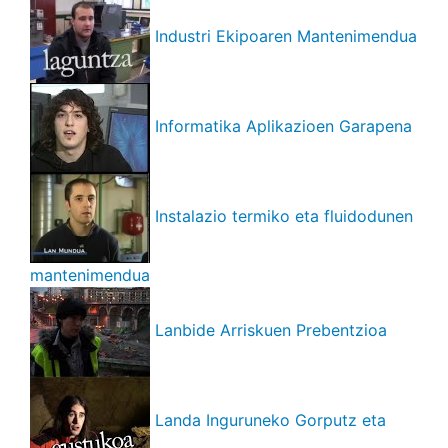
Industri Ekipoaren Mantenimendua
Informatika Aplikazioen Garapena
Instalazio termiko eta fluidodunen
mantenimendua
Lanbide Arriskuen Prebentzioa
Landa Inguruneko Gorputz eta