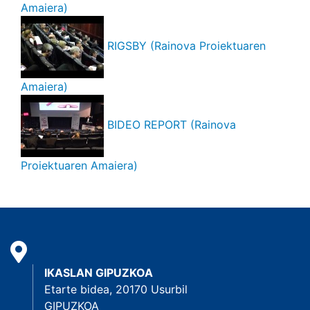
Amaiera)
RIGSBY (Rainova Proiektuaren
Amaiera)
BIDEO REPORT (Rainova
Proiektuaren Amaiera)
IKASLAN GIPUZKOA
Etarte bidea, 20170 Usurbil
GIPUZKOA