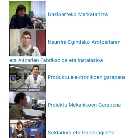
Nazioarteko Merkataritza
Neurrira Egindako Arotzeriaren
eta Altzarien Fabrikazioa eta Instalazioa
Produktu elektronikoen garapena
Proiektu Mekanikoen Garapena
Soldadura eta Galdaragintza