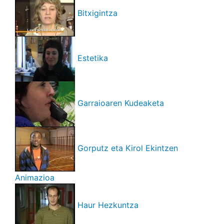
Bitxigintza
Estetika
Garraioaren Kudeaketa
Gorputz eta Kirol Ekintzen
Animazioa
Haur Hezkuntza