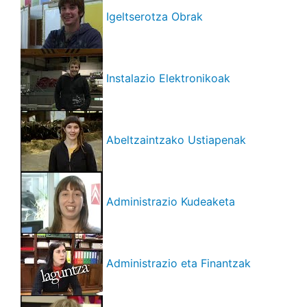
Igeltserotza Obrak
Instalazio Elektronikoak
Abeltzaintzako Ustiapenak
Administrazio Kudeaketa
Administrazio eta Finantzak