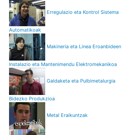
Erregulazio eta Kontrol Sistema
Automatikoak
Makineria eta Linea Eroanbideen
Instalazio eta Mantenimendu Elektromekanikoa
Galdaketa eta Pulbimetalurgia
Bidezko Produkzioa
Metal Eraikuntzak