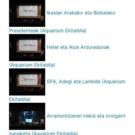
Ikaslan Arabako eta Bizkaiako
Presidenteak (Aquarium Ekitaldia)
Hetel eta Aice Arduradunak
(Aquarium Ekitaldia)
GFA, Adegi eta Lanbide (Aquarium
Ekitaldia)
Arrainontziaren irekia eta oroigarri
banaketa (Aquarium Ekitaldia)