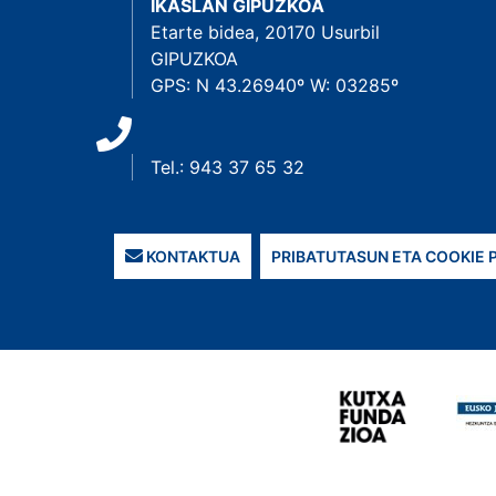
IKASLAN GIPUZKOA
Etarte bidea, 20170 Usurbil
GIPUZKOA
GPS: N 43.26940º W: 03285º
Tel.: 943 37 65 32
KONTAKTUA
PRIBATUTASUN ETA COOKIE 