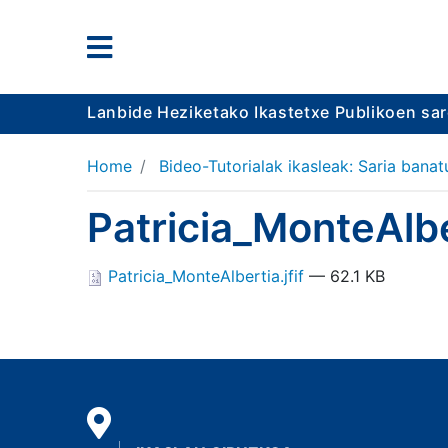
Lanbide Heziketako Ikastetxe Publikoen sa
Home
Bideo-Tutorialak ikasleak: Saria banat
Patricia_MonteAlber
Patricia_MonteAlbertia.jfif
— 62.1 KB