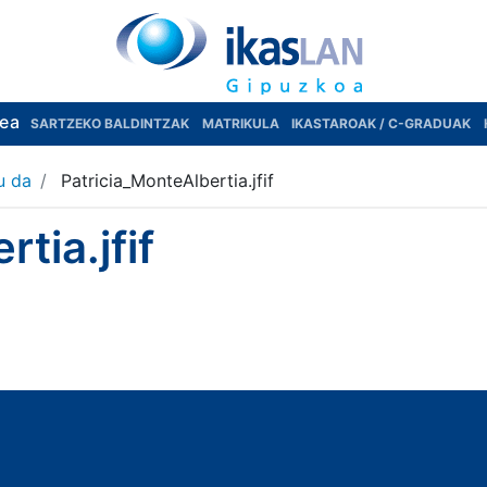
rea
SARTZEKO BALDINTZAK
MATRIKULA
IKASTAROAK / C-GRADUAK
u da
Patricia_MonteAlbertia.jfif
tia.jfif