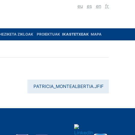
eu
es
en
fr
HEZIKETA ZIKLOAK
PROIEKTUAK
IKASTETXEAK
MAPA
PATRICIA_MONTEALBERTIA.JFIF