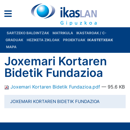
SARTZEKO BALDINTZAK
MATRIKULA
IKASTAROAK / C-
GRADUAK
HEZIKETA ZIKLOAK
PROIEKTUAK
IKASTETXEAK
MAPA
Joxemari Kortaren
Bidetik Fundazioa
Joxemari Kortaren Bidetik Fundazioa.pdf
— 95.6 KB
JOXEMARI KORTAREN BIDETIK FUNDAZIOA