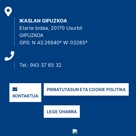
IKASLAN GIPUZKOA
Etarte bidea, 20170 Usurbil
GIPUZKOA
GPS: N 43.26940º W: 03285º
Tel.: 943 37 65 32
PRIBATUTASUN ETA COOKIE POLITIKA
KONTAKTUA
LEGE OHARRA