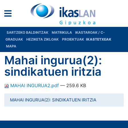
SARTZEKO BALDINTZAK
MATRIKULA
IKASTAROAK / C-
GRADUAK
HEZIKETA ZIKLOAK
PROIEKTUAK
IKASTETXEAK
MAPA
Mahai ingurua(2):
sindikatuen iritzia
MAHAI INGURUA2.pdf
— 259.6 KB
MAHAI INGURUA(2): SINDIKATUEN IRITZIA