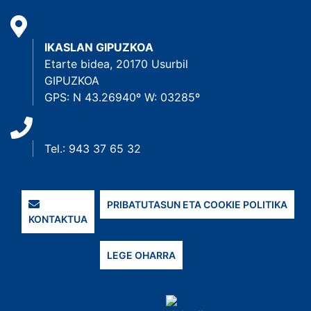
IKASLAN GIPUZKOA
Etarte bidea, 20170 Usurbil
GIPUZKOA
GPS: N 43.26940º W: 03285º
Tel.: 943 37 65 32
PRIBATUTASUN ETA COOKIE POLITIKA
KONTAKTUA
LEGE OHARRA