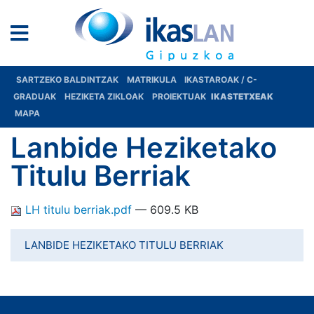
SARTZEKO BALDINTZAK
MATRIKULA
IKASTAROAK / C-
GRADUAK
HEZIKETA ZIKLOAK
PROIEKTUAK
IKASTETXEAK
MAPA
Lanbide Heziketako
Titulu Berriak
LH titulu berriak.pdf
— 609.5 KB
LANBIDE HEZIKETAKO TITULU BERRIAK