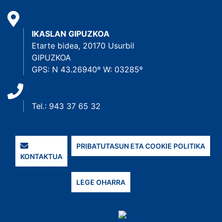
IKASLAN GIPUZKOA
Etarte bidea, 20170 Usurbil
GIPUZKOA
GPS: N 43.26940º W: 03285º
Tel.: 943 37 65 32
PRIBATUTASUN ETA COOKIE POLITIKA
KONTAKTUA
LEGE OHARRA