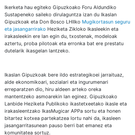
Ikerketa hau egiteko Gipuzkoako Foru Aldundiko
Sustapeneko saileko dirulaguntza izan du Ikaslan
Gipuzkoak eta Don Bosco LHIIko
Mugikortasun seguru
eta jasangarrirako
Heziketa Zikloko Ikasleekin eta
irakasleekin ere lan egin du, txostenak, modeloak
aztertu, proba pilotoak eta erronka bat ere prestatu
dutelarik ikasgelan lantzeko.
Ikaslan Gipuzkoak bere ildo estrategikoei jarraituaz,
alde ekonomikoari, sozialari eta ingurumenari
erreparatzen dio, hiru aldeen arteko oreka
mantentzeko asmoarekin lan eginez. Gipuzkoako
Lanbide Heziketa Publikoko ikastetxeetako ikasle eta
irakasleentzako IkasMugicar APPa sortu eta honen
bitartez kotxea partekatzea lortu nahi da, ikasleen
jasangarritasunean pauso berri bat emanez eta
komunitatea sortuz.