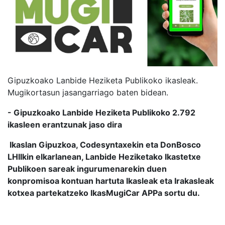
Gipuzkoako Lanbide Heziketa Publikoko ikasleak.
Mugikortasun jasangarriago baten bidean.
- Gipuzkoako Lanbide Heziketa Publikoko 2.792
ikasleen erantzunak jaso dira
Ikaslan Gipuzkoa, Codesyntaxekin eta DonBosco
LHIIkin elkarlanean, Lanbide Heziketako Ikastetxe
Publikoen sareak ingurumenarekin duen
konpromisoa kontuan hartuta Ikasleak eta Irakasleak
kotxea partekatzeko IkasMugiCar APPa sortu du.