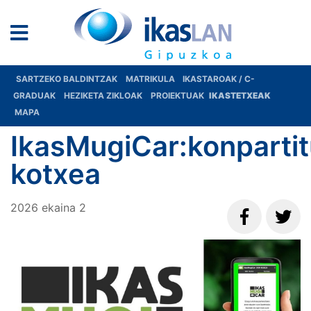
SARTZEKO BALDINTZAK
MATRIKULA
IKASTAROAK / C-
GRADUAK
HEZIKETA ZIKLOAK
PROIEKTUAK
IKASTETXEAK
MAPA
IkasMugiCar:konparti
kotxea
2026
ekaina
2