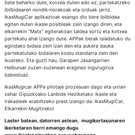
bete beharko dute, kotxea duten edo ez, partekatzeko
ibilbidearen nondik-norakoak eta orduak jarriz.
IkasMugiCar aplikazioak esango dio bere ibilbidea
egiten duten ikasle posibleak zein izango diren, eta
elkarrekin “Matx” egiterakoan taldea sortu eta kotxea
partekatu ahal izango dute. APPak berak isladatuko du
egindako bidaia zein izan den eta aukera dauka
partekatutako bidaiaren kostu standarra zein den
ikusteko. Eta guzti hau, Garapen Jasangarrien
Helburuei zuzen-zuzenean eraginez ingurugiroa
babestuaz.
IkasMugicar APPa pilotaje prozesuan dago eta urrian
zehar Gipuzkoako Lanbide Heziketako ikasle eta
irakasleek erabiltzeko prest izango da. IkasMugiCar,
Elkarrekin Mugitzeko!
Laster batean, datorren astean, mugikortasunaren
ikerketaren berri emango dugu