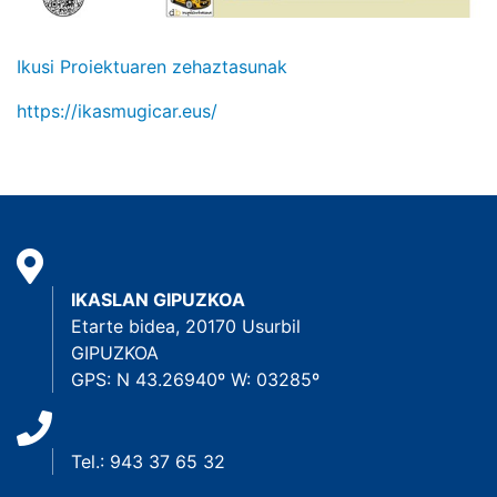
Ikusi Proiektuaren zehaztasunak
https://ikasmugicar.eus/
IKASLAN GIPUZKOA
Etarte bidea, 20170 Usurbil
GIPUZKOA
GPS: N 43.26940º W: 03285º
Tel.: 943 37 65 32