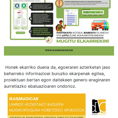
Honek ekarriko duena da, egoeraren azterketan jaso
beharreko informazioei buruzko ekarpenak egitea,
proiektuan bertan egon daitekeen genero-eraginaren
aurretiazko ebaluazioaren ondorioz.