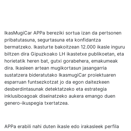
IkasMugiCar APPa bereziki sortua izan da pertsonen
pribatutasuna, segurtasuna eta konfidantza
bermatzeko. Ikasturte bakoitzean 12.000 ikasle inguru
biltzen dira Gipuzkoako LH ikastetxe publikoetan, eta
horietatik heren bat, gutxi gorabehera, emakumeak
dira. Ikasleen artean mugikortasun jasangarria
sustatzera bideratutako IkasmugiCar proiektuaren
esparruan funtsezkotzat jo da egon daitezkeen
desberdintasunak detektatzeko eta estrategia
inklusiboagoak diseinatzeko aukera emango duen
genero-ikuspegia txertatzea.
APPa erabili nahi duten ikasle edo irakasleek perfila