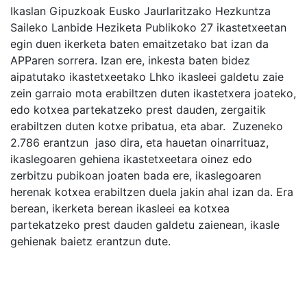
Ikaslan Gipuzkoak Eusko Jaurlaritzako Hezkuntza
Saileko Lanbide Heziketa Publikoko 27 ikastetxeetan
egin duen ikerketa baten emaitzetako bat izan da
APParen sorrera. Izan ere, inkesta baten bidez
aipatutako ikastetxeetako Lhko ikasleei galdetu zaie
zein garraio mota erabiltzen duten ikastetxera joateko,
edo kotxea partekatzeko prest dauden, zergaitik
erabiltzen duten kotxe pribatua, eta abar. Zuzeneko
2.786 erantzun jaso dira, eta hauetan oinarrituaz,
ikaslegoaren gehiena ikastetxeetara oinez edo
zerbitzu pubikoan joaten bada ere, ikaslegoaren
herenak kotxea erabiltzen duela jakin ahal izan da. Era
berean, ikerketa berean ikasleei ea kotxea
partekatzeko prest dauden galdetu zaienean, ikasle
gehienak baietz erantzun dute.