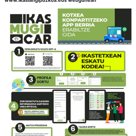
www.ikaslangipuzkoa.eus webgunean