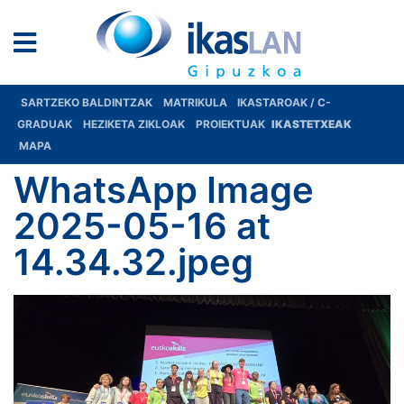
SARTZEKO BALDINTZAK
MATRIKULA
IKASTAROAK / C-
GRADUAK
HEZIKETA ZIKLOAK
PROIEKTUAK
IKASTETXEAK
MAPA
WhatsApp Image
2025-05-16 at
14.34.32.jpeg