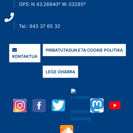
GPS: N 43.26940º W: 03285º
Tel.: 943 37 65 32
PRIBATUTASUN ETA COOKIE POLITIKA
KONTAKTUA
LEGE OHARRA