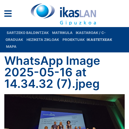
SARTZEKO BALDINTZAK
MATRIKULA
IKASTAROAK / C-
GRADUAK
HEZIKETA ZIKLOAK
PROIEKTUAK
IKASTETXEAK
MAPA
WhatsApp Image
2025-05-16 at
14.34.32 (7).jpeg