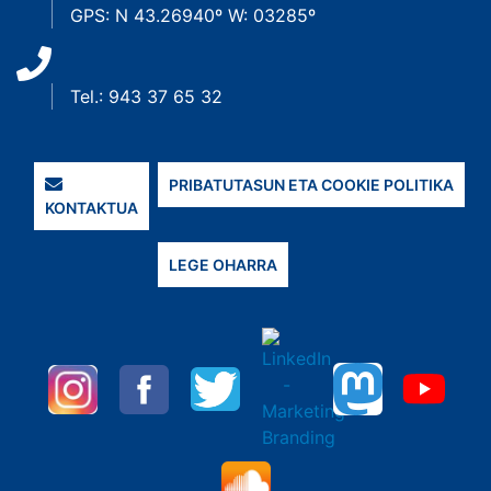
GPS: N 43.26940º W: 03285º
Tel.: 943 37 65 32
PRIBATUTASUN ETA COOKIE POLITIKA
KONTAKTUA
LEGE OHARRA