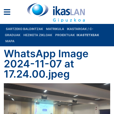
SARTZEKO BALDINTZAK
MATRIKULA
IKASTAROAK / C-
GRADUAK
HEZIKETA ZIKLOAK
PROIEKTUAK
IKASTETXEAK
MAPA
WhatsApp Image
2024-11-07 at
17.24.00.jpeg