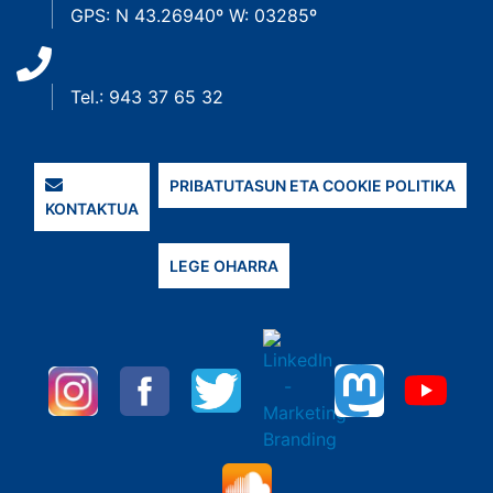
GPS: N 43.26940º W: 03285º
Tel.: 943 37 65 32
PRIBATUTASUN ETA COOKIE POLITIKA
KONTAKTUA
LEGE OHARRA