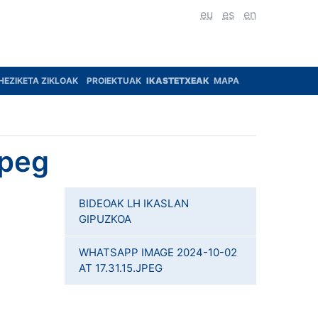
eu
es
en
HEZIKETA ZIKLOAK
PROIEKTUAK
IKASTETXEAK
MAPA
jpeg
BIDEOAK LH IKASLAN
GIPUZKOA
WHATSAPP IMAGE 2024-10-02
AT 17.31.15.JPEG