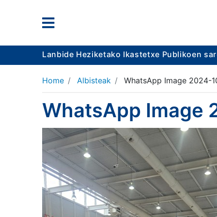
Lanbide Heziketako Ikastetxe Publikoen sa
Home
Albisteak
WhatsApp Image 2024-10-
WhatsApp Image 20