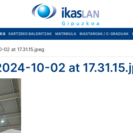
rea
SARTZEKO BALDINTZAK
MATRIKULA
IKASTAROAK / C-GRADUAK
02 at 17.31.15.jpeg
24-10-02 at 17.31.15.