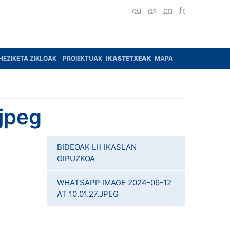
eu
es
en
fr
HEZIKETA ZIKLOAK
PROIEKTUAK
IKASTETXEAK
MAPA
jpeg
BIDEOAK LH IKASLAN
GIPUZKOA
WHATSAPP IMAGE 2024-06-12
AT 10.01.27.JPEG