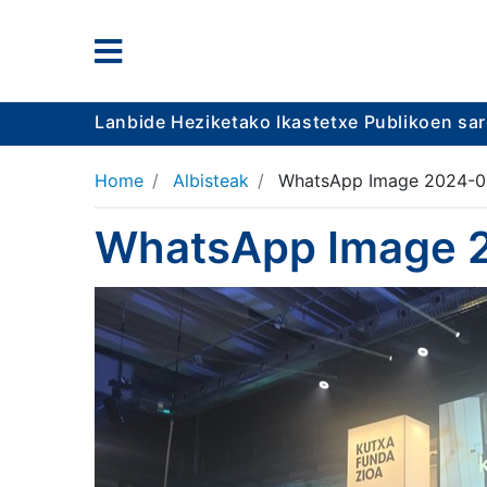
Lanbide Heziketako Ikastetxe Publikoen sa
Home
Albisteak
WhatsApp Image 2024-06-
WhatsApp Image 20