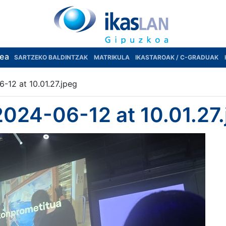
rea
SARTZEKO BALDINTZAK
MATRIKULA
IKASTAROAK / C-GRADUAK
12 at 10.01.27.jpeg
24-06-12 at 10.01.27.