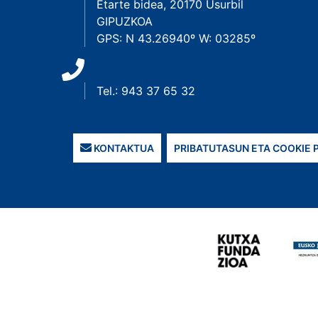
Etarte bidea, 20170 Usurbil
GIPUZKOA
GPS: N 43.26940º W: 03285º
Tel.: 943 37 65 32
KONTAKTUA
PRIBATUTASUN ETA COOKIE 