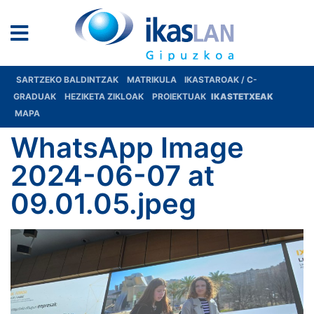
SARTZEKO BALDINTZAK
MATRIKULA
IKASTAROAK / C-
GRADUAK
HEZIKETA ZIKLOAK
PROIEKTUAK
IKASTETXEAK
MAPA
WhatsApp Image
2024-06-07 at
09.01.05.jpeg