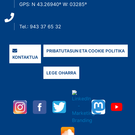
GPS: N 43.26940º W: 03285º
Tel.: 943 37 65 32
PRIBATUTASUN ETA COOKIE POLITIKA
KONTAKTUA
LEGE OHARRA