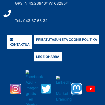
GPS: N 43.26940º W: 03285º
Tel.: 943 37 65 32
PRIBATUTASUN ETA COOKIE POLITIKA
KONTAKTUA
LEGE OHARRA