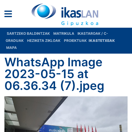
SARTZEKO BALDINTZAK
MATRIKULA
IKASTAROAK / C-
GRADUAK
HEZIKETA ZIKLOAK
PROIEKTUAK
IKASTETXEAK
MAPA
WhatsApp Image
2023-05-15 at
06.36.34 (7).jpeg