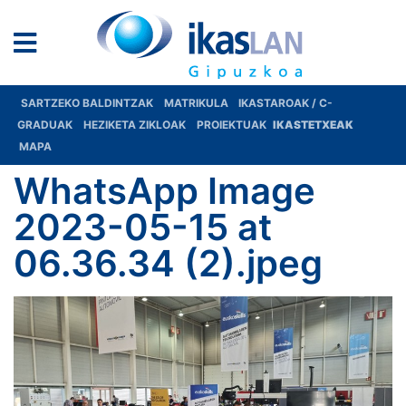
SARTZEKO BALDINTZAK
MATRIKULA
IKASTAROAK / C-
GRADUAK
HEZIKETA ZIKLOAK
PROIEKTUAK
IKASTETXEAK
MAPA
WhatsApp Image
2023-05-15 at
06.36.34 (2).jpeg