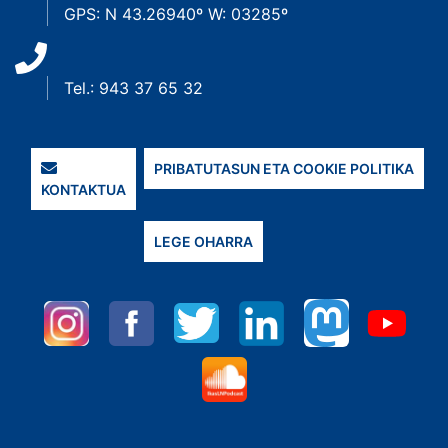
GPS: N 43.26940º W: 03285º
Tel.: 943 37 65 32
PRIBATUTASUN ETA COOKIE POLITIKA
KONTAKTUA
LEGE OHARRA